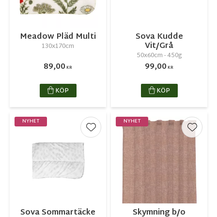
Meadow Pläd Multi
Sova Kudde
Vit/Grå
130x170cm
50x60cm - 450g
89,00
99,00
KR
KR
KÖP
KÖP
NYHET
NYHET
Lägg till i favoriter
Lägg ti
Sova Sommartäcke
Skymning b/o