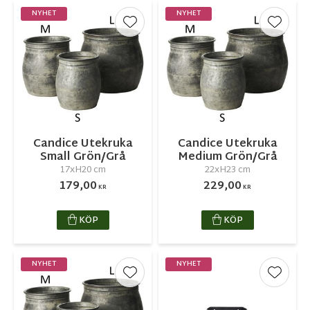
NYHET
NYHET
Lägg till i favoriter
Lägg ti
Candice Utekruka
Candice Utekruka
Small Grön/Grå
Medium Grön/Grå
17xH20 cm
22xH23 cm
179,00
229,00
KR
KR
KÖP
KÖP
NYHET
NYHET
Lägg till i favoriter
Lägg ti