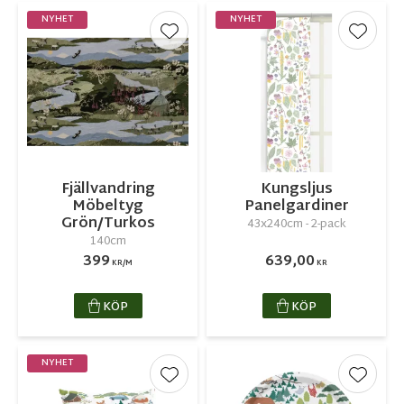
NYHET
NYHET
Lägg till i favoriter
Lägg ti
Fjällvandring
Kungsljus
Möbeltyg
Panelgardiner
Grön/Turkos
43x240cm - 2-pack
140cm
399
639,00
KR/M
KR
KÖP
KÖP
NYHET
Lägg till i favoriter
Lägg ti