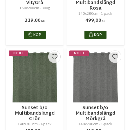
Vit/Grå
Multibandslängd
Rosa
150x200cm - 300g
140x280cm - 1-pack
219,00
499,00
KR
KR
KÖP
KÖP
NYHET
NYHET
Lägg till i favoriter
Lägg ti
Sunset b/o
Sunset b/o
Multibandslängd
Multibandslängd
Grön
Mörkgrå
140x280cm - 1-pack
140x280cm - 1-pack