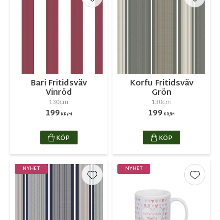
Lägg till i favoriter
Lägg ti
Bari Fritidsväv
Korfu Fritidsväv
Vinröd
Grön
130cm
130cm
199
199
KR/M
KR/M
KÖP
KÖP
NYHET
NYHET
Lägg till i favoriter
Lägg ti