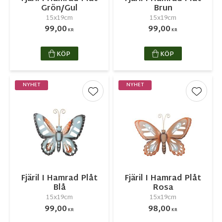
Grön/Gul
Brun
15x19cm
15x19cm
99,00
99,00
KR
KR
KÖP
KÖP
NYHET
NYHET
Lägg till i favoriter
Lägg ti
Fjäril I Hamrad Plåt
Fjäril I Hamrad Plåt
Blå
Rosa
15x19cm
15x19cm
99,00
98,00
KR
KR