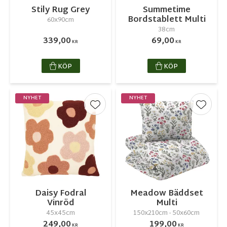
Stily Rug Grey
Summetime
Bordstablett Multi
60x90cm
38cm
339,00
69,00
KR
KR
KÖP
KÖP
NYHET
NYHET
Lägg till i favoriter
Lägg ti
Daisy Fodral
Meadow Bäddset
Vinröd
Multi
45x45cm
150x210cm - 50x60cm
249,00
199,00
KR
KR