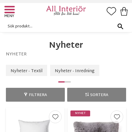
FAVORI
KUN
Meny
Nyheter
NYHETER
Nyheter - Textil
Nyheter - Inredning
FILTRERA
SORTERA
NYHET
Lägg till i favoriter
Lägg ti