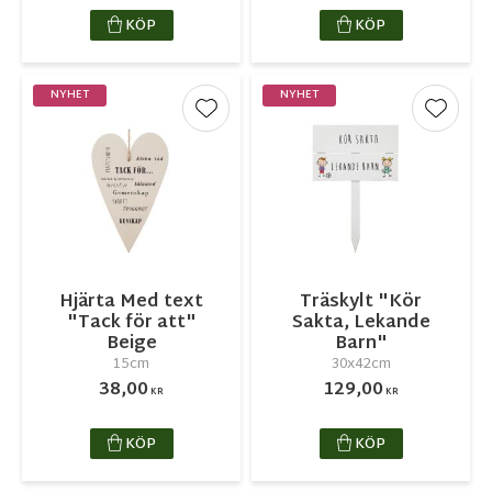
KÖP
KÖP
NYHET
NYHET
Lägg till i favoriter
Lägg ti
Hjärta Med text
Träskylt "Kör
"Tack för att"
Sakta, Lekande
Beige
Barn"
15cm
30x42cm
38,00
129,00
KR
KR
KÖP
KÖP