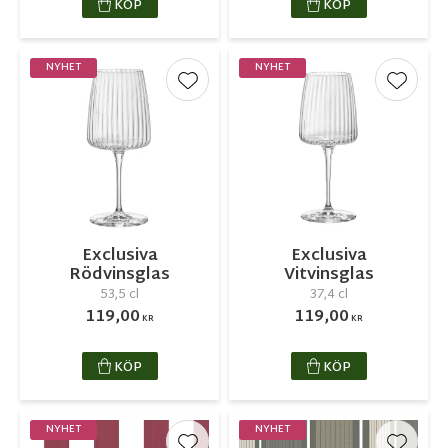
KÖP
KÖP
NYHET
NYHET
Lägg till i favoriter
Lägg ti
Exclusiva
Exclusiva
Rödvinsglas
Vitvinsglas
53,5 cl
37,4 cl
119,00
119,00
KR
KR
KÖP
KÖP
NYHET
NYHET