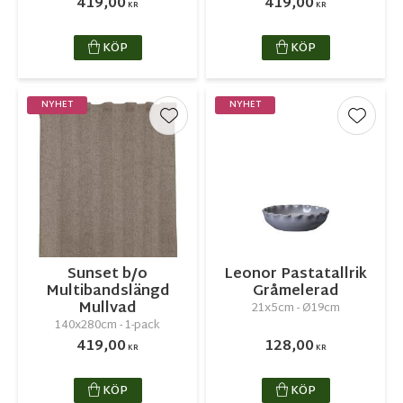
419,00
419,00
KR
KR
KÖP
KÖP
NYHET
NYHET
Lägg till i favoriter
Lägg ti
Sunset b/o
Leonor Pastatallrik
Multibandslängd
Gråmelerad
Mullvad
21x5cm - Ø19cm
140x280cm - 1-pack
419,00
128,00
KR
KR
KÖP
KÖP