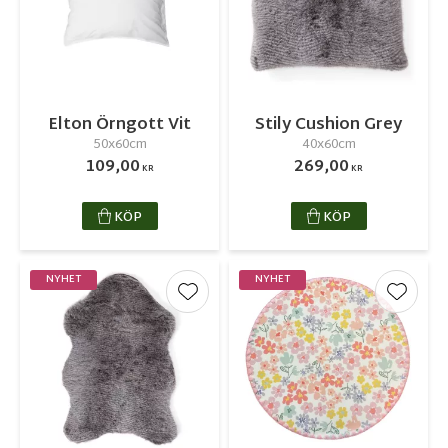
Elton Örngott Vit
Stily Cushion Grey
50x60cm
40x60cm
109,00
269,00
KR
KR
KÖP
KÖP
NYHET
NYHET
Lägg till i favoriter
Lägg ti