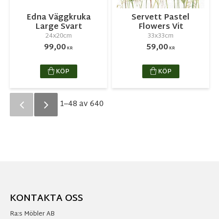
Edna Väggkruka
Servett Pastel
Large Svart
Flowers Vit
24x20cm
33x33cm
99,00
59,00
KR
KR
KÖP
KÖP
1–
48
av
640
KONTAKTA OSS
Ra:s Möbler AB