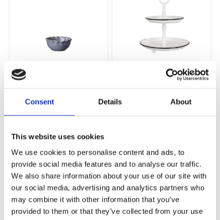
Leonor Skål
Tvåvåningsfat Vit
Gråmelerad
Ø24 x H24,5 cm
15x7cm - Ø13cm
Consent
Details
About
109,00
359,00
KR
KR
KÖP
KÖP
This website uses cookies
We use cookies to personalise content and ads, to
NYHET
NYHET
provide social media features and to analyse our traffic.
Lägg till i favoriter
Lägg ti
We also share information about your use of our site with
our social media, advertising and analytics partners who
may combine it with other information that you’ve
provided to them or that they’ve collected from your use