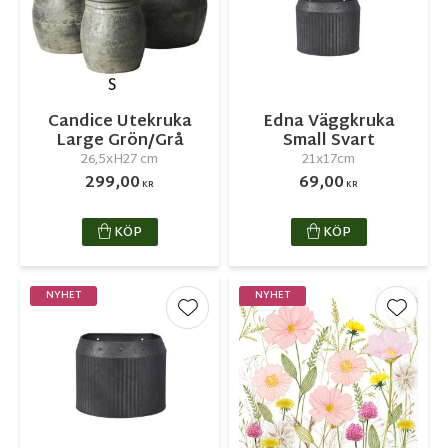
Candice Utekruka
Edna Väggkruka
Large Grön/Grå
Small Svart
26,5xH27 cm
21x17cm
299,00
69,00
KR
KR
KÖP
KÖP
NYHET
NYHET
Lägg till i favoriter
Lägg ti