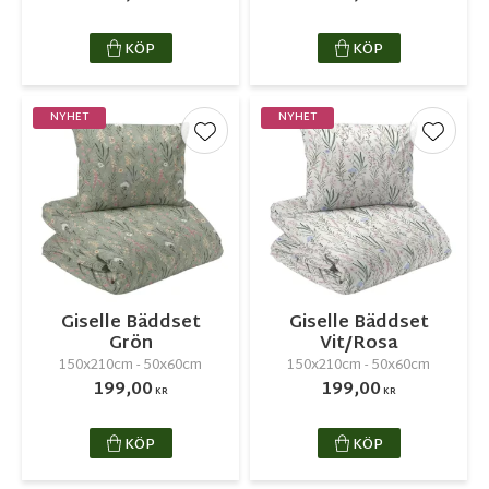
KÖP
KÖP
NYHET
NYHET
Lägg till i favoriter
Lägg ti
Giselle Bäddset
Giselle Bäddset
Grön
Vit/Rosa
150x210cm - 50x60cm
150x210cm - 50x60cm
199,00
199,00
KR
KR
KÖP
KÖP