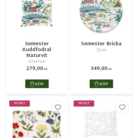
Semester
Semester Bricka
Kuddfodral
31cm
Naturvit
47x47cm
279,00
349,00
KR
KR
KÖP
KÖP
NYHET
NYHET
Lägg till i favoriter
Lägg ti