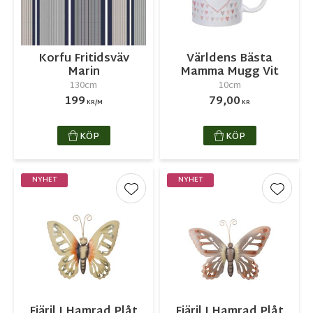
Korfu Fritidsväv
Världens Bästa
Marin
Mamma Mugg Vit
130cm
10cm
199
79,00
KR/M
KR
KÖP
KÖP
NYHET
NYHET
Lägg till i favoriter
Lägg ti
Fjäril I Hamrad Plåt
Fjäril I Hamrad Plåt