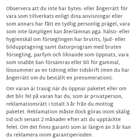
Observera att du inte har bytes- eller ångerrätt för
vara som tillverkats enligt dina anvisningar eller
som annars har fått en tydlig personlig prägel, vara
som inte lämpligen kan återlämnas pga. hälso- eller
hygienskäl om förseglingen har brutits, ljud- eller
bildupptagning samt datorprogram med bruten
försegling, parfym och liknande som öppnats, vara
som snabbt kan försämras eller bli för gammal,
lösnummer av en tidning eller tidskrift (men du har
ångerrätt om du beställt en prenumeration).
Om varan är trasig när du öppnar paketet eller om
det blir fel på varan har du, som är privatperson,
reklamationsrätt i totalt 3 år från du mottog
paketet. Reklamation måste dock göras inom skälig
tid och senast 2 månader efter att du upptäckte
felet. Om det finns garanti som är längre än 3 år kan
du reklamera inom garantiperioden.