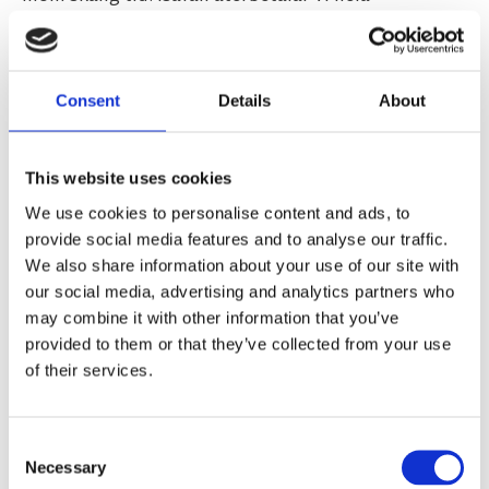
orderbelopp via Klarna.
Vid felaktigt levererade varor skickar vi en
returfraktsedel om varor ska inte kasseras och
Consent
Details
About
skickar rätt vara förutsatt att vi inte kan skicka rätt
vara till dig inom skälig tid. Isåfall återbetalar vi
hela orderbelopp via Klarna.
This website uses cookies
We use cookies to personalise content and ads, to
Instruktioner:
provide social media features and to analyse our traffic.
We also share information about your use of our site with
- Denna instruktion gäller alla typer av
our social media, advertising and analytics partners who
returbegäran. Det är viktigt att du fyller i samtliga
may combine it with other information that you’ve
fält i returblanketten.
provided to them or that they’ve collected from your use
- Vi kommer att kontakta dig per e-post så fort din
of their services.
begäran har mottagits och kontrollerats.
- Vid retur MÅSTE alla produkter returneras i
Consent
originalförpackningar komplett med samtliga
Necessary
Selection
tillbehör.