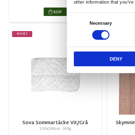
other information that you’ve
KÖP
Consent
Necessary
Selection
NYHET
NYHET
Lägg till i favorite
DENY
Sova Sommartäcke Vit/Grå
Skymnin
150x200cm - 300g