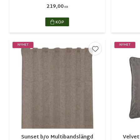
219,00
KR
KÖP
NYHET
NYHET
Lägg till i favorite
Sunset b/o Multibandslängd
Velvet