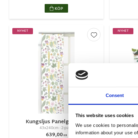
KÖP
NYHET
NYHET
Lägg till i favorite
Consent
This website uses cookies
Kungsljus Panelgardiner
Semeste
We use cookies to personalis
43x240cm - 2-pack
information about your use of
639,00
KR