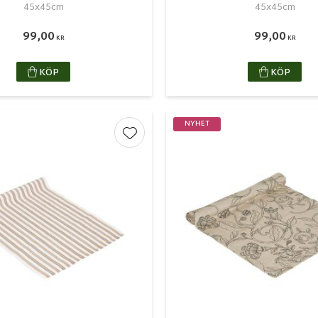
45x45cm
45x45cm
99,00
99,00
KR
KR
KÖP
KÖP
NYHET
r
Lägg till i favoriter