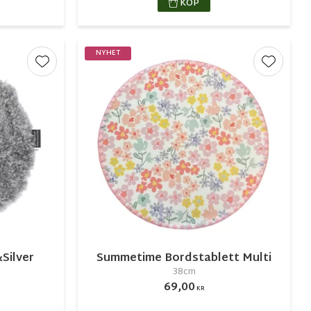
KÖP
NYHET
Lägg till i favoriter
Lägg till
Silver
Summetime Bordstablett Multi
38cm
69,00
KR