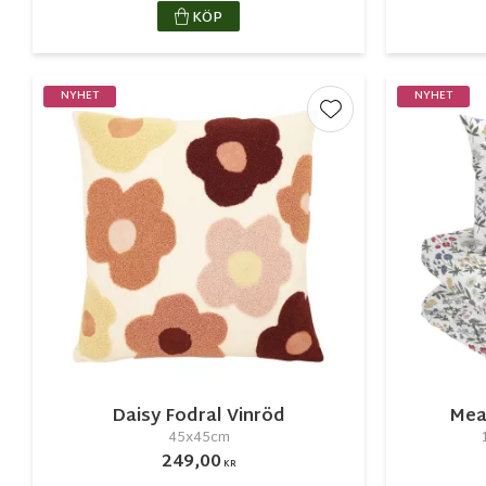
KÖP
NYHET
NYHET
Lägg till i favorite
Daisy Fodral Vinröd
Mea
45x45cm
249,00
KR