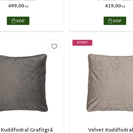
499,00
419,00
KR
KR
KÖP
KÖP
NYHET
r
Lägg till i favoriter
 Kuddfodral Grafitgrå
Velvet Kuddfodral