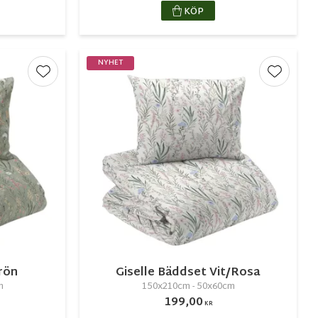
KÖP
NYHET
Lägg till i favoriter
Lägg till
rön
Giselle Bäddset Vit/Rosa
m
150x210cm - 50x60cm
199,00
KR