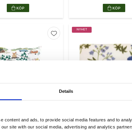
KÖP
KÖP
NYHET
r
Lägg till i favoriter
Details
r Kuddfodral Naturvit
Meadow Pläd Mul
e content and ads, to provide social media features and to analy
47x47cm
130x170cm
 our site with our social media, advertising and analytics partn
279,00
89,00
KR
KR