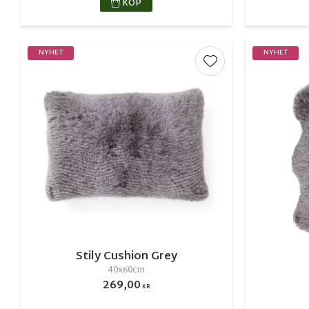
KÖP
NYHET
NYHET
Lägg till i favorite
Stily Cushion Grey
40x60cm
269,00
KR