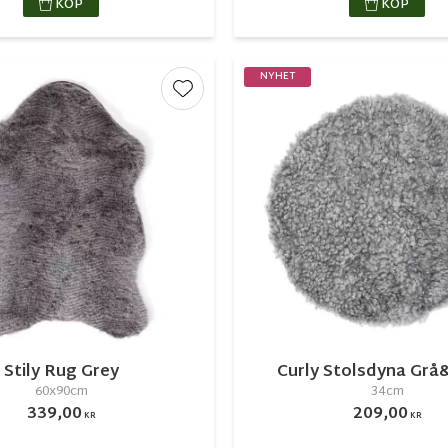
KÖP
KÖP
NYHET
r
Lägg till i favoriter
Stily Rug Grey
Curly Stolsdyna Grå&
60x90cm
34cm
339,00
209,00
KR
KR