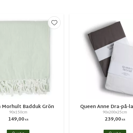
r
Lägg till i favoriter
Morhult Badduk Grön
Queen Anne Dra-på-la
90x150cm
90x200x25cm
149,00
239,00
KR
KR