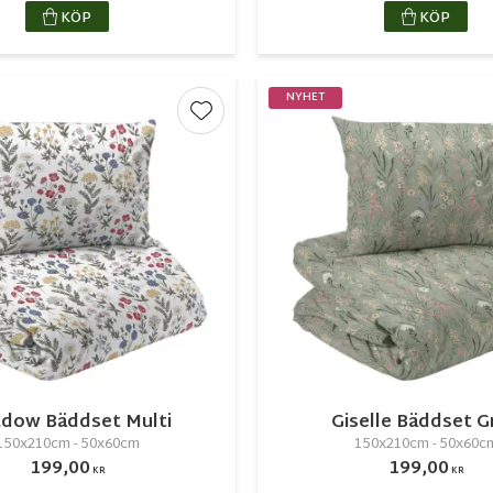
KÖP
KÖP
NYHET
r
Lägg till i favoriter
dow Bäddset Multi
Giselle Bäddset G
150x210cm - 50x60cm
150x210cm - 50x60c
199,00
199,00
KR
KR