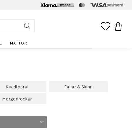
FAVORITE
KUNDV
L
MATTOR
Kuddfodral
Fällar & Skinn
Morgonrockar