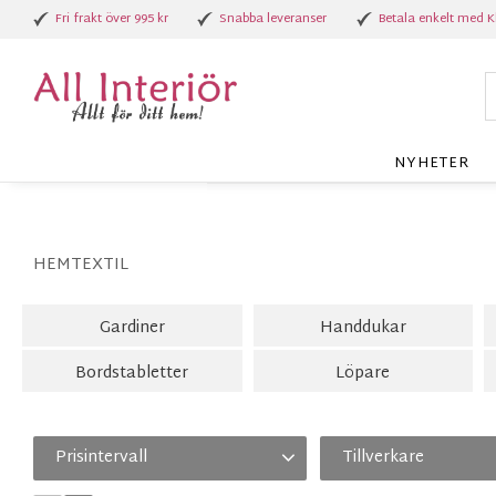
Fri frakt över 995 kr
Snabba leveranser
Betala enkelt med K
NYHETER
HEMTEXTIL
Gardiner
Handdukar
Bordstabletter
Löpare
Prisintervall
Tillverkare
29
2 389
Affari
2
Arvidssons