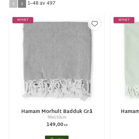
1–
48
av
497
Boel & Jan
3
D&J Frantextil AB
51
NYHET
NYHET
Visa fler
Lägg till i favorite
Hamam Morhult Badduk Grå
Hamam 
90x150cm
149,00
KR