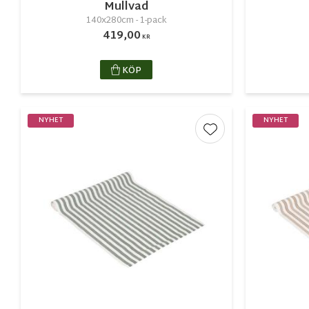
Mullvad
140x280cm - 1-pack
419,00
KR
KÖP
NYHET
NYHET
Lägg till i favorite