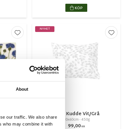
KÖP
NYHET
Lägg till i favoriter
Lägg till
About
ti
Sova Kudde Vit/Grå
se our traffic. We also share
50x60cm - 450g
ers who may combine it with
99,00
KR