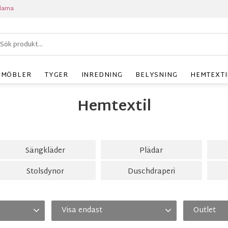
larna
MÖBLER
TYGER
INREDNING
BELYSNING
HEMTEXTI
Hemtextil
Sängkläder
Plädar
Stolsdynor
Duschdraperi
Visa endast
Outlet
 Textil
8
Finns i lager
467
Ja
2