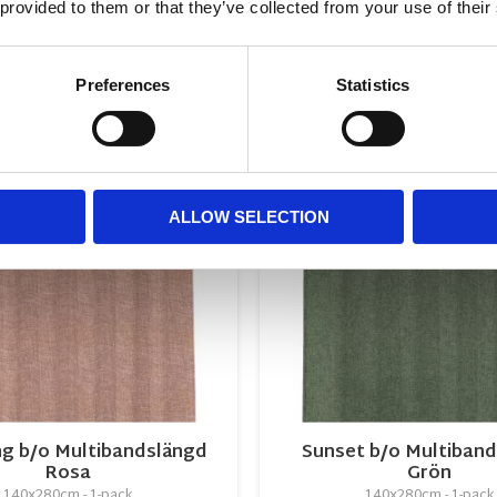
 provided to them or that they’ve collected from your use of their
KÖP
KÖP
Preferences
Statistics
NYHET
r
Lägg till i favoriter
ALLOW SELECTION
g b/o Multibandslängd
Sunset b/o Multiban
Rosa
Grön
140x280cm - 1-pack
140x280cm - 1-pack