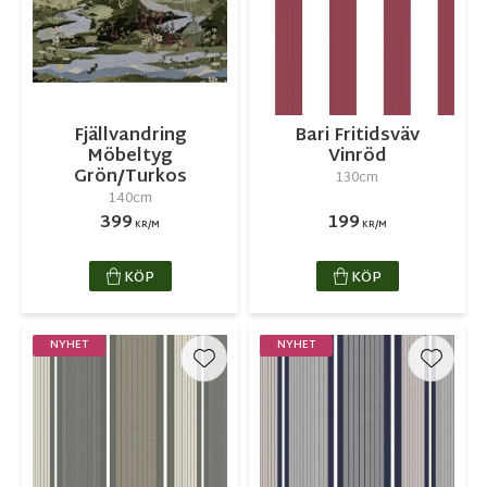
Fjällvandring
Bari Fritidsväv
Möbeltyg
Vinröd
Grön/Turkos
130cm
140cm
399
199
KR/M
KR/M
KÖP
KÖP
NYHET
NYHET
Lägg till i favoriter
Lägg ti