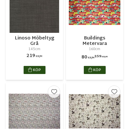
Linoso Möbeltyg
Buildings
Grå
Metervara
145cm
160cm
219
159
80
KR/M
KR/M
KR/M
KÖP
KÖP
Lägg till i favoriter
Lägg ti