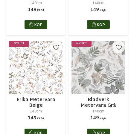
140cm
140cm
149
149
KR/M
KR/M
KÖP
KÖP
NYHET
NYHET
Lägg till i favoriter
Lägg ti
Erika Metervara
Bladverk
Beige
Metervara Grå
140cm
140cm
149
149
KR/M
KR/M
KÖP
KÖP