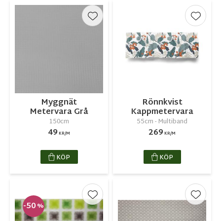
Lägg till i favoriter
Lägg ti
Myggnät
Rönnkvist
Metervara Grå
Kappmetervara
150cm
55cm - Multiband
49
269
KR/M
KR/M
KÖP
KÖP
Lägg till i favoriter
Lägg ti
50
%