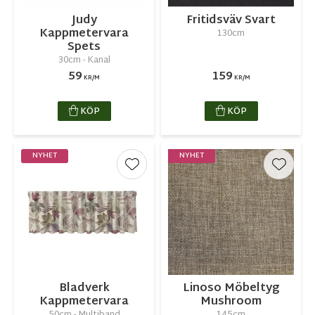
Judy
Fritidsväv Svart
Kappmetervara
130cm
Spets
30cm - Kanal
59
159
KR/M
KR/M
KÖP
KÖP
NYHET
NYHET
Lägg till i favoriter
Lägg ti
Bladverk
Linoso Möbeltyg
Kappmetervara
Mushroom