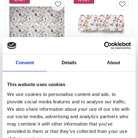
NYHET
NYHET
Lägg till i favoriter
Lägg ti
Blomster
Fägring
Consent
Details
About
Metervara
Kappmetervara
145cm
55cm - Multiband
169
279
KR/M
KR/M
This website uses cookies
KÖP
KÖP
We use cookies to personalise content and ads, to
provide social media features and to analyse our traffic.
We also share information about your use of our site with
our social media, advertising and analytics partners who
Lägg till i favoriter
Lägg ti
may combine it with other information that you’ve
provided to them or that they’ve collected from your use