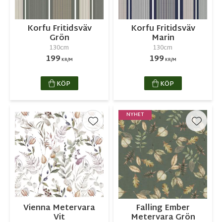
Korfu Fritidsväv
Korfu Fritidsväv
Grön
Marin
130cm
130cm
199
199
KR/M
KR/M
KÖP
KÖP
NYHET
Lägg till i favoriter
Lägg ti
Vienna Metervara
Falling Ember
Vit
Metervara Grön