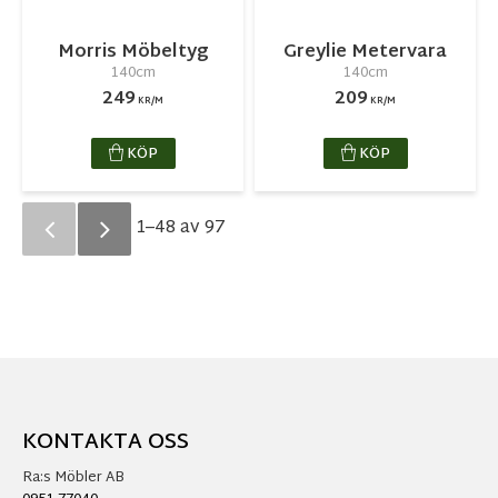
Morris Möbeltyg
Greylie Metervara
140cm
140cm
249
209
KR/M
KR/M
KÖP
KÖP
1–
48
av
97
KONTAKTA OSS
Ra:s Möbler AB