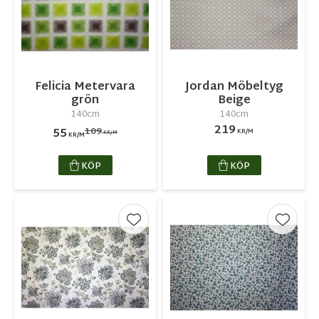
Felicia Metervara
Jordan Möbeltyg
grön
Beige
140cm
140cm
219
109
55
KR/M
KR/M
KR/M
KÖP
KÖP
Lägg till i favoriter
Lägg ti