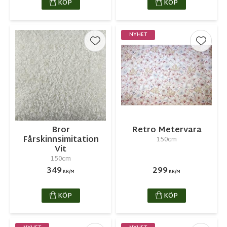
KÖP
KÖP
NYHET
Lägg till i favoriter
Lägg ti
Bror
Retro Metervara
Fårskinnsimitation
150cm
Vit
150cm
349
299
KR/M
KR/M
KÖP
KÖP