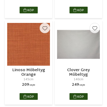
KÖP
KÖP
Lägg till i favoriter
Lägg ti
Linoso Möbeltyg
Clover Grey
Orange
Möbeltyg
145cm
140cm
209
249
KR/M
KR/M
KÖP
KÖP