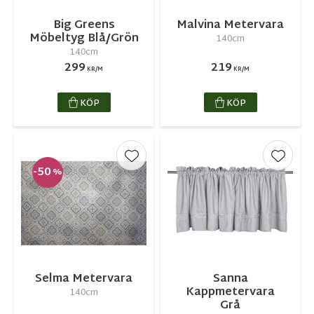
Big Greens
Malvina Metervara
Möbeltyg Blå/Grön
140cm
140cm
299
219
KR/M
KR/M
KÖP
KÖP
Lägg till i favoriter
Lägg ti
50
%
Selma Metervara
Sanna
Kappmetervara
140cm
Grå