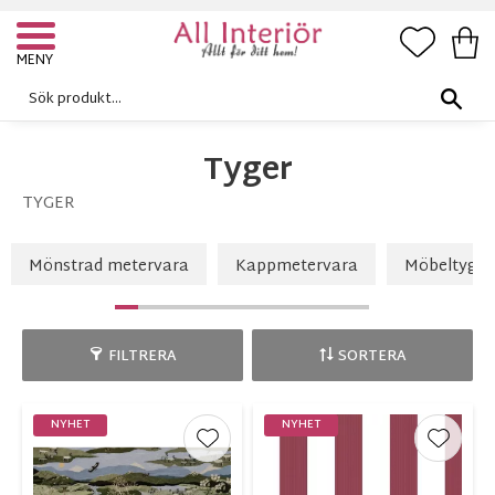
FAVORI
KUN
Meny
Tyger
TYGER
Mönstrad metervara
Kappmetervara
Möbeltyg
FILTRERA
SORTERA
NYHET
NYHET
Lägg till i favoriter
Lägg ti