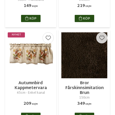
50cm - Multiband
145cm
149
219
KR/M
KR/M
KÖP
KÖP
NYHET
Lägg till i favoriter
Lägg ti
Autumnbird
Bror
Kappmetervara
Fårskinnsimitation
Brun
45cm - Enkel kanal
150cm
209
349
KR/M
KR/M