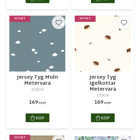
NYHET
NYHET
Lägg till i favoriter
Lägg ti
Jersey Tyg Moln
Jersey Tyg
Metervara
Igelkottar
Metervara
150cm
150cm
169
169
KR/M
KR/M
KÖP
KÖP
NYHET