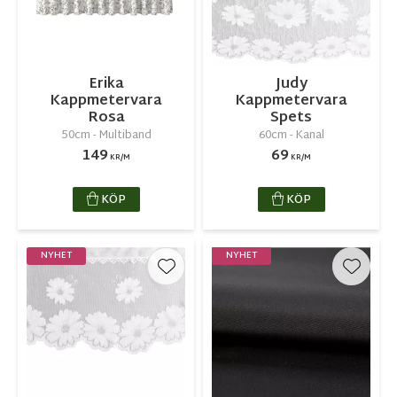
Erika
Judy
Kappmetervara
Kappmetervara
Rosa
Spets
50cm - Multiband
60cm - Kanal
149
69
KR/M
KR/M
KÖP
KÖP
NYHET
NYHET
Lägg till i favoriter
Lägg ti