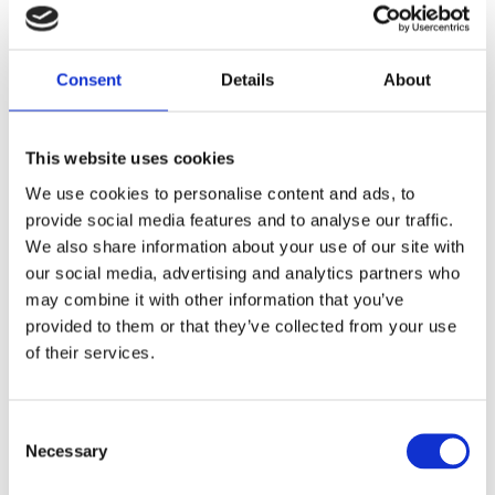
Fri frakt över 995kr
Snabba leveranser
Enkel betalning med Klarna
Consent
Details
About
This website uses cookies
BESKRIVNING
We use cookies to personalise content and ads, to
provide social media features and to analyse our traffic.
Vackra och annorlunda Alocasiablomman med
We also share information about your use of our site with
our social media, advertising and analytics partners who
sina djupgröna blad och ljusare inslag gör den
may combine it with other information that you’ve
hemmet lite roligare.
provided to them or that they’ve collected from your use
of their services.
MÅTT OCH SPECIFIKATIONER
Consent
Visa alla produkter från Mr Plant
Necessary
Selection