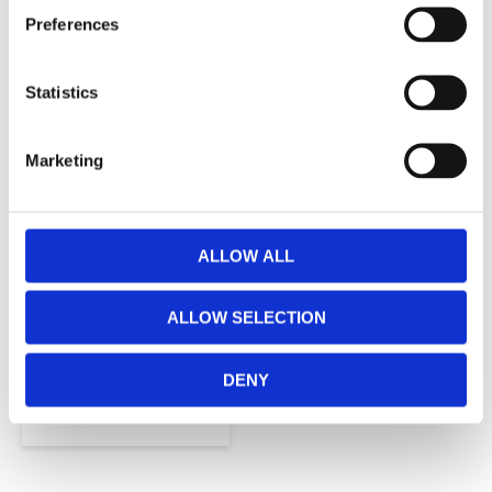
RELATERADE PRODUKTER
Preferences
Statistics
Lägg till i favoriter
Marketing
ALLOW ALL
Alocasia
Konstväxt Lila
ALLOW SELECTION
50cm
219,00
KR
DENY
KÖP