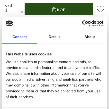
Antal
Lägg ti
KÖP
st
10 st i lager
Lagerstatus
Artikelnr
05176L
Tillverkare
Wikholm Form
Consent
Details
About
Fri frakt över 995kr
Snabba leveranser
Enkel betalning med Klarna
This website uses cookies
We use cookies to personalise content and ads, to
provide social media features and to analyse our traffic.
We also share information about your use of our site with
BESKRIVNING
our social media, advertising and analytics partners who
may combine it with other information that you’ve
Vacker ljuslykta i grönmelerat porslin.
provided to them or that they’ve collected from your use
När ljuset brunnit ut så använder du lyktan med
of their services.
vanligt värmeljus istället.