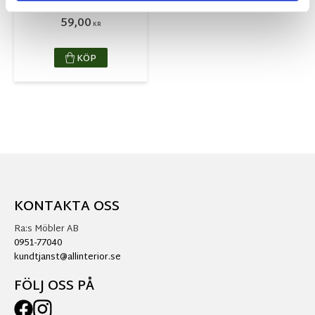
6x6cm
59,00
KR
KÖP
KONTAKTA OSS
Ra:s Möbler AB
0951-77040
kundtjanst@allinterior.se
FÖLJ OSS PÅ