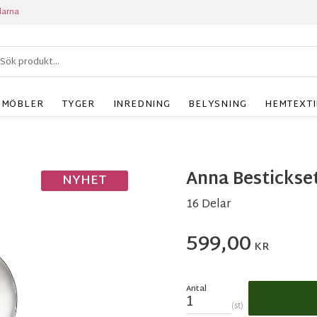
larna
MÖBLER
TYGER
INREDNING
BELYSNING
HEMTEXTI
Anna Bestickse
NYHET
16 Delar
599,00
KR
Antal
st