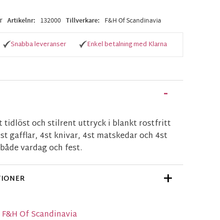
r
Artikelnr
132000
Tillverkare
F&H Of Scandinavia
Snabba leveranser
Enkel betalning med Klarna
 tidlöst och stilrent uttryck i blankt rostfritt
4st gafflar, 4st knivar, 4st matskedar och 4st
 både vardag och fest.
TIONER
n F&H Of Scandinavia