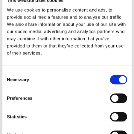
This website uses cookies
Lägg till i favoriter
We use cookies to personalise content and ads, to
provide social media features and to analyse our traffic.
BEVAKA
We also share information about your use of our site with
our social media, advertising and analytics partners who
Slutsåld
Lagerstatus
Artikelnr
716vit
Tillverkare
may combine it with other information that you’ve
Värnamo Of Sweden
provided to them or that they’ve collected from your use
of their services.
Fri frakt över 995kr
Snabba leveranser
Enkel betalning med Klarna
Consent
Necessary
Selection
Snyggt och stilrent överkast i en snygg vit färg. Med
Preferences
en härlig blandning av polyester och bomull ligger
den snyggt på sängen utan att bli skrynklig. Passar
till en enkelsäng.
Statistics
Mått:
160x260 cm & 270x260 cm