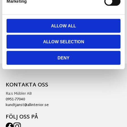
Material:
80% Bomull & 20% Polyester
Marketing
ALLOW ALL
Visa alla produkter från Värnamo Of Sweden
ALLOW SELECTION
DENY
KONTAKTA OSS
Ra:s Möbler AB
0951-77040
kundtjanst@allinterior.se
FÖLJ OSS PÅ