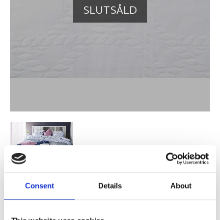
SLUTSÅLD
Consent
Details
About
609,00
KR