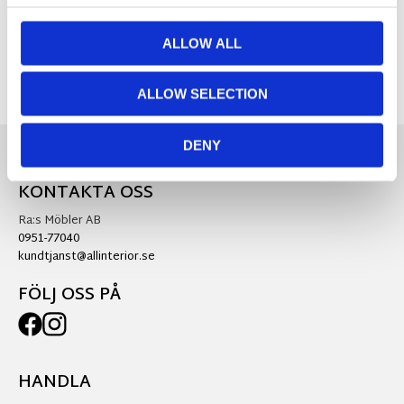
Visa alla produkter från Oriva
ALLOW ALL
ALLOW SELECTION
DENY
KONTAKTA OSS
Ra:s Möbler AB
0951-77040
kundtjanst@allinterior.se
FÖLJ OSS PÅ
HANDLA