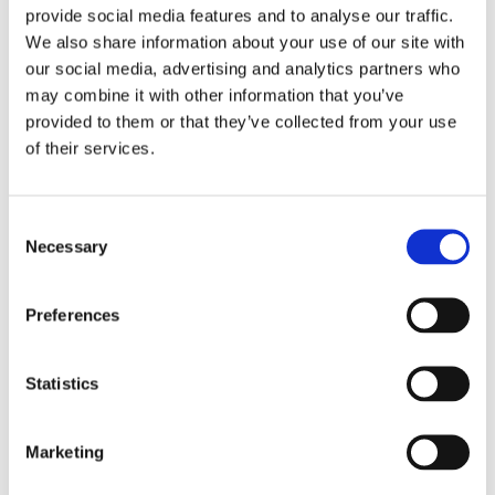
provide social media features and to analyse our traffic.
Fri frakt över 995kr
We also share information about your use of our site with
Snabba leveranser
our social media, advertising and analytics partners who
Enkel betalning med Klarna
may combine it with other information that you’ve
provided to them or that they’ve collected from your use
of their services.
Fönsterlampa i svart med utstansat mönster.
Färg:
Svart
Consent
Sladdlängd:
110cm
Necessary
Selection
Sockel:
E14
Material:
Metall
Preferences
Höjd:
14cm
Bredd:
8cm
Djup:
8cm
Statistics
230v max 25watt
OBS! DCL Takkontakt
Marketing