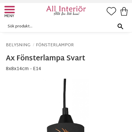
FAVORI
KUN
Meny
BELYSNING
FÖNSTERLAMPOR
Ax Fönsterlampa Svart
8x8x14cm - E14