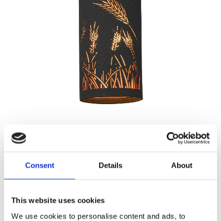
329,00
KR
Antal
Consent
Details
About
Lägg ti
KÖP
st
This website uses cookies
4 st i lager
Lagerstatus
Artikelnr
46530-80-21
Tillverkare
Oriva
We use cookies to personalise content and ads, to