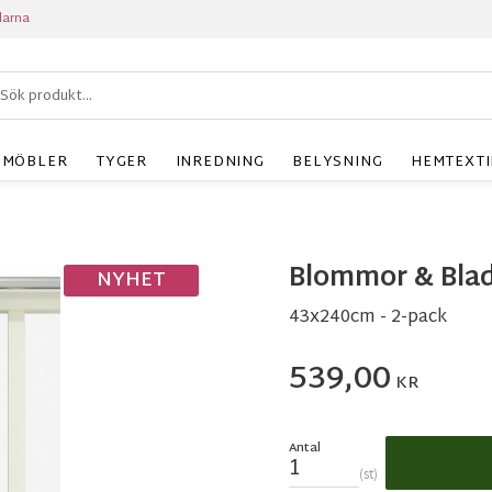
larna
MÖBLER
TYGER
INREDNING
BELYSNING
HEMTEXTI
Blommor & Blad
NYHET
43x240cm - 2-pack
539,00
KR
Antal
st