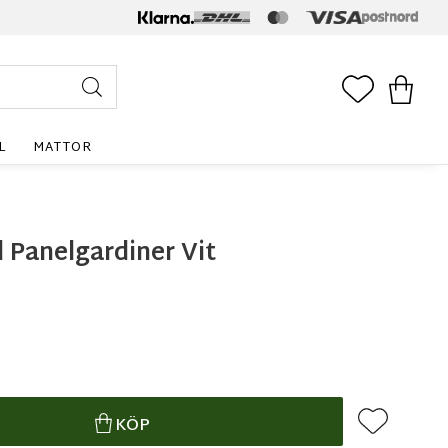
FAVORITE
KUNDV
L
MATTOR
 Panelgardiner Vit
Lägg till i f
KÖP