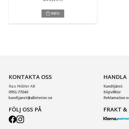
INFO
KONTAKTA OSS
HANDLA
Ra:s Möbler AB
Kundtjänst
0951-77040
Köpvillkor
kundtjanst@allinterior.se
Reklamation o
FÖLJ OSS PÅ
FRAKT &