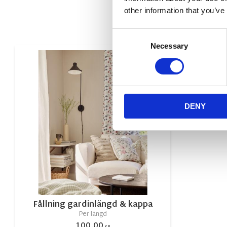
other information that you’ve
Consent
Necessary
Selection
Lägg till i favorite
DENY
Fållning gardinlängd & kappa
Per längd
100,00
KR