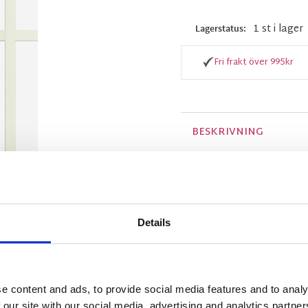
1 st i lager
Lagerstatus
Fri frakt över 995kr
BESKRIVNING
Vackra panellängder m
blommönster med vinr
i 2-pack.
Details
MÅTT OCH SPECIFIKA
e content and ads, to provide social media features and to analy
Visa alla produkter från
 our site with our social media, advertising and analytics partn