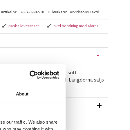
Artikelnr
2887-09-02-18
Tillverkare
Arvidssons Textil
Snabba leveranser
Enkel betalning med Klarna
ed vit bottenfärg och och ett sött
öda blommor och gröna blad. Längderna säljs
About
TIONER
se our traffic. We also share
 Arvidssons Textil
ers who may combine it with