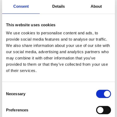
FLER FÄRGER
Consent
Details
About
This website uses cookies
We use cookies to personalise content and ads, to
provide social media features and to analyse our traffic.
Antal
Lägg ti
KÖP
We also share information about your use of our site with
st
our social media, advertising and analytics partners who
may combine it with other information that you’ve
2 st i lager
Lagerstatus
Artikelnr
250101-038-43
Tillverkare
provided to them or that they’ve collected from your use
Fondaco
of their services.
Fri frakt över 995kr
Snabba leveranser
Enkel betalning med Klarna
Consent
Necessary
Selection
Preferences
BESKRIVNING