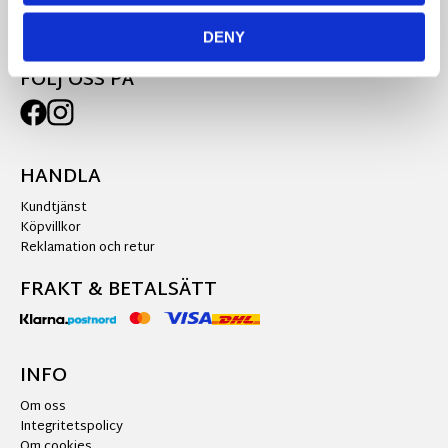
0951-77040
kundtjanst@allinterior.se
DENY
FÖLJ OSS PÅ
HANDLA
Kundtjänst
Köpvillkor
Reklamation och retur
FRAKT & BETALSÄTT
INFO
Om oss
Integritetspolicy
Om cookies