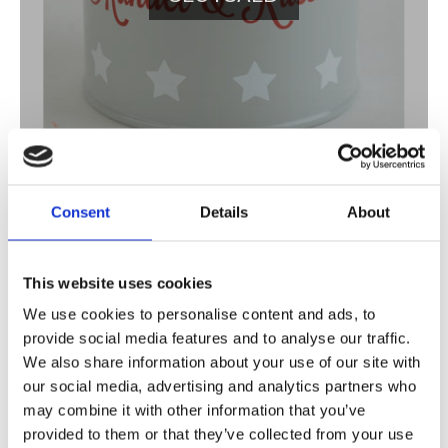
Consent
Details
About
35,00
KR
This website uses cookies
Lägg till i favoriter
We use cookies to personalise content and ads, to
provide social media features and to analyse our traffic.
BEVAKA
We also share information about your use of our site with
our social media, advertising and analytics partners who
Slutsåld
Lagerstatus
Artikelnr
1710311143898
may combine it with other information that you’ve
provided to them or that they’ve collected from your use