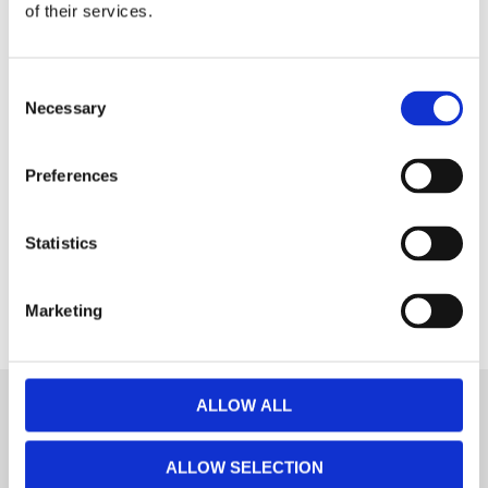
Fri frakt över 995kr
of their services.
Snabba leveranser
Enkel betalning med Klarna
Consent
Necessary
Selection
Fin burk i grålackad metall med texten Mandell & Russin
Preferences
Mått:
10x7cm
Statistics
Marketing
ALLOW ALL
KONTAKTA OSS
ALLOW SELECTION
Ra:s Möbler AB