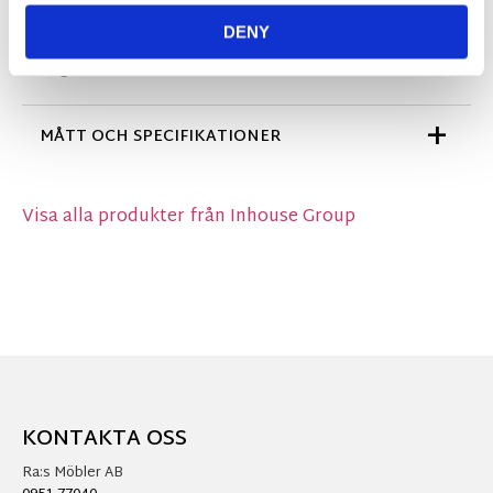
sedan upp mattan efter dina mått. Mattan får ett
DENY
fint snitt när den skärs och behöver därför inte
langetteras.
MÅTT OCH SPECIFIKATIONER
Visa alla produkter från Inhouse Group
KONTAKTA OSS
Ra:s Möbler AB