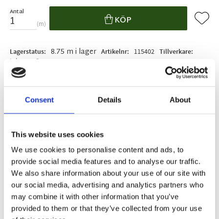
Antal
Lägg ti
KÖP
m
8.75 m i lager
Lagerstatus
Artikelnr
115402
Tillverkare
Inhouse Group
Fri frakt över 995kr
Snabba leveranser
Enkel betalning med Klarna
Consent
Details
About
This website uses cookies
BESKRIVNING
We use cookies to personalise content and ads, to
provide social media features and to analyse our traffic.
We also share information about your use of our site with
Cajun är en dörrmatta i hög kvalitet med goda
our social media, advertising and analytics partners who
absorberande egenskaper. Mattan har grå lugg.
may combine it with other information that you’ve
En entrémattas främsta funktion är att skydda
provided to them or that they’ve collected from your use
mot smuts och väta och det är precis vad Cajun