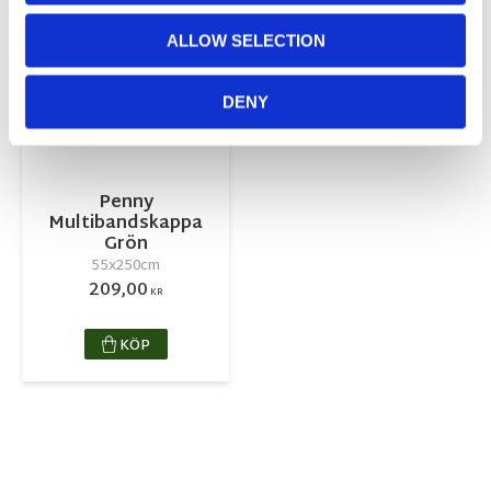
NYHET
Lägg till i favoriter
ALLOW SELECTION
DENY
Penny
Multibandskappa
Grön
55x250cm
209,00
KR
KÖP