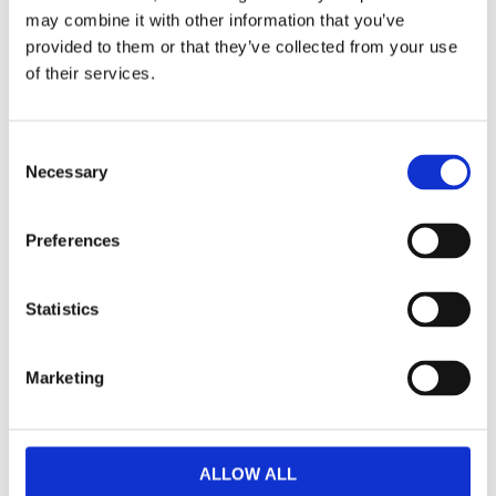
may combine it with other information that you’ve
provided to them or that they’ve collected from your use
Gardinlängder tillverkad i polyester med ett
of their services.
fängslande digitaltryckt bladmönster i grönt på
en beige botten. Slubeffekten i tyget ger
gardinerna en livfull struktur. De har påsytt
Consent
multiband och kan hängas upp med
Necessary
Selection
rynkbandskrokar, fingerkrokar, kanal samt dold
hälla.
Preferences
MÅTT OCH SPECIFIKATIONER
Statistics
Visa alla produkter från Fondaco
Marketing
RELATERADE PRODUKTER
ALLOW ALL