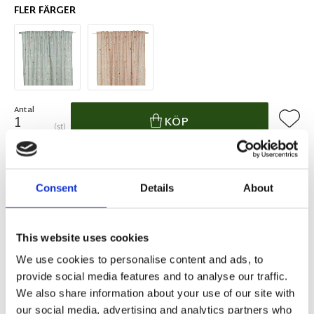
FLER FÄRGER
Antal
Lägg ti
KÖP
st
2 st i lager
Lagerstatus
Artikelnr
240341-550-15
Tillverkare
Fondaco
Consent
Details
About
Fri frakt över 995kr
Snabba leveranser
Enkel betalning med Klarna
This website uses cookies
We use cookies to personalise content and ads, to
provide social media features and to analyse our traffic.
We also share information about your use of our site with
BESKRIVNING
our social media, advertising and analytics partners who