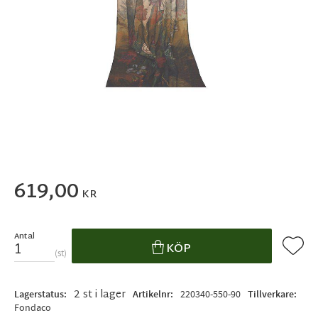
619,00
KR
Antal
Lägg ti
KÖP
st
2 st i lager
Lagerstatus
Artikelnr
220340-550-90
Tillverkare
Fondaco