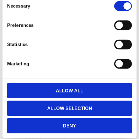
Necessary
Selection
Visa alla produkter från Fondaco
Preferences
RELATERADE PRODUKTER
Statistics
Lägg till i favoriter
Marketing
ALLOW ALL
ALLOW SELECTION
Fållning
gardinlängd &
kappa
DENY
Per längd
100,00
KR