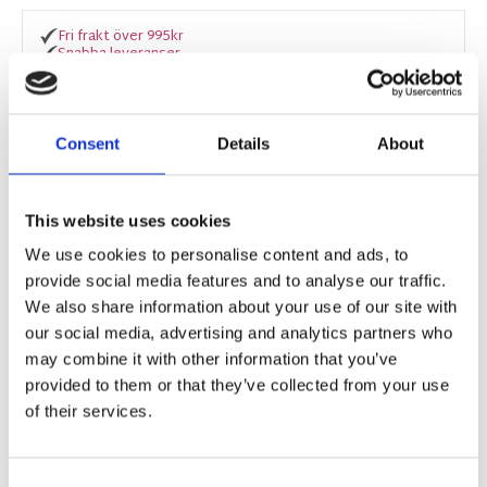
Fri frakt över 995kr
Snabba leveranser
Enkel betalning med Klarna
Consent
Details
About
BESKRIVNING
This website uses cookies
Vackra multibandslängder med tryckt stort
We use cookies to personalise content and ads, to
blommönster i rosa, vinrött och vitt på grå
provide social media features and to analyse our traffic.
botten i ett tunt skirt tyg som släpper igenom
We also share information about your use of our site with
ljuset på ett fantastiskt sätt. Mönstret är ett enda
our social media, advertising and analytics partners who
stort som ger gardinen ett otroligt liv. Längderna
may combine it with other information that you’ve
ligger i 2-pack. Matcha gärna med kuddfodralet i
provided to them or that they’ve collected from your use
samma serie.
of their services.
MÅTT OCH SPECIFIKATIONER
Consent