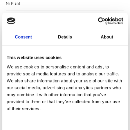
Mr Plant
Fri frakt över 995kr
Snabba leveranser
Enkel betalning med Klarna
Consent
Details
About
BESKRIVNING
This website uses cookies
We use cookies to personalise content and ads, to
Vacker konstgjord chrystanthemumblomma i ett
provide social media features and to analyse our traffic.
vackert torkat uttryck i en snygg beige färg.
We also share information about your use of our site with
our social media, advertising and analytics partners who
Det blir mer och mer populärt med torkade
may combine it with other information that you’ve
blommor både inom inredning, sociala medier
provided to them or that they’ve collected from your use
och bröllop så även vi har tagit in lite konstgjorda
of their services.
torkade blommor i vårt sortiment.
Consent