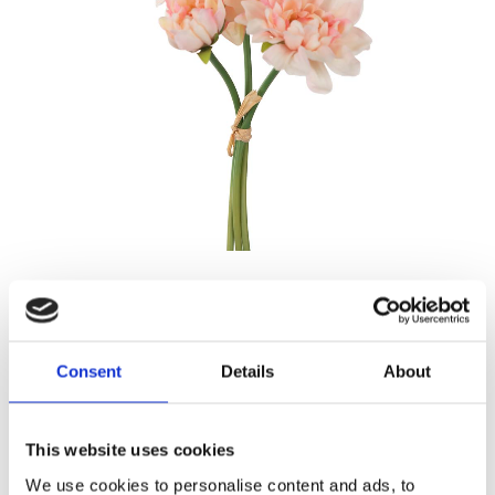
59,00
KR
Antal
Consent
Details
About
Lägg ti
KÖP
st
This website uses cookies
11 st i lager
Lagerstatus
Artikelnr
4684-21
Tillverkare
Mr Plant
We use cookies to personalise content and ads, to