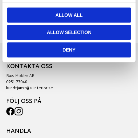
Visa alla produkter från Mr Plant
ALLOW ALL
ALLOW SELECTION
DENY
KONTAKTA OSS
Ra:s Möbler AB
0951-77040
kundtjanst@allinterior.se
FÖLJ OSS PÅ
HANDLA