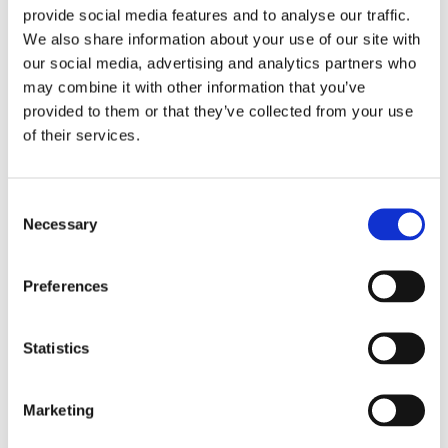
provide social media features and to analyse our traffic.
Fri frakt över 995kr
We also share information about your use of our site with
Snabba leveranser
our social media, advertising and analytics partners who
Enkel betalning med Klarna
may combine it with other information that you’ve
provided to them or that they’ve collected from your use
of their services.
BESKRIVNING
Consent
Vacker konstgjord dahliabukett med tre
Necessary
Selection
blommor i en underbar ljusrosa färg. Detta är den
perfekta blomman att göra en fin bukett med.
Preferences
Sätt ihop den med några blåbärskvistar och du
har en riktigt fin bukett.
Statistics
MÅTT OCH SPECIFIKATIONER
Marketing