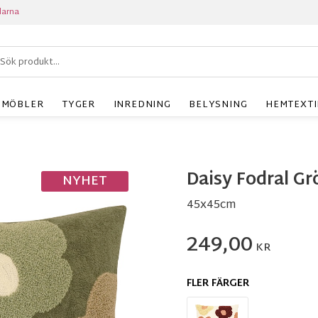
larna
MÖBLER
TYGER
INREDNING
BELYSNING
HEMTEXTI
Daisy Fodral Gr
NYHET
45x45cm
249,00
KR
FLER FÄRGER