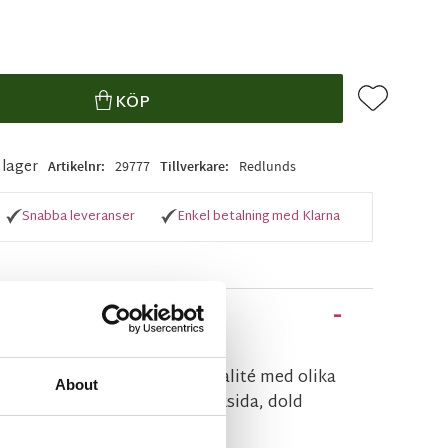
Lägg till i f
KÖP
i lager
Artikelnr
29777
Tillverkare
Redlunds
Snabba leveranser
Enkel betalning med Klarna
dral i kortklippt "teddy"-kvalité med olika
About
m utav blommor. Enfärgad baksida, dold