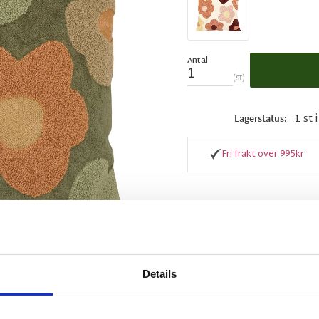
Antal
st
1 st 
Lagerstatus
Fri frakt över 995kr
BESKRIVNING
Mjukt och skönt kuddfo
Details
brodyr-tekniker i for
dragkedja nertill.