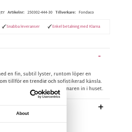
ger
Artikelnr
250302-444-30
Tillverkare
Fondaco
Snabba leveranser
Enkel betalning med Klarna
d en fin, subtil lyster, runtom löper en
om tillför en trendig och sofistikerad känsla.
jusrosa färg som tar med sommaren in i huset.
TIONER
About
n Fondaco