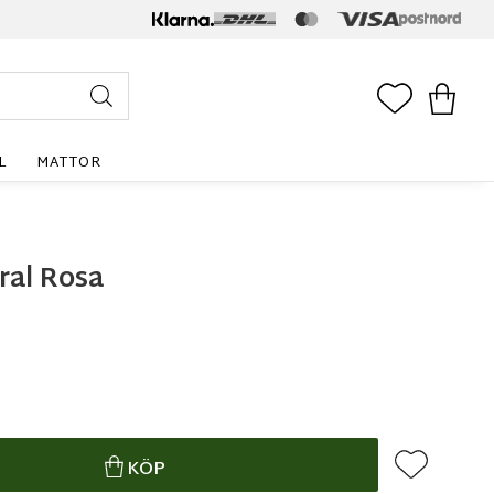
FAVORITE
KUNDV
L
MATTOR
ral Rosa
Lägg till i f
KÖP