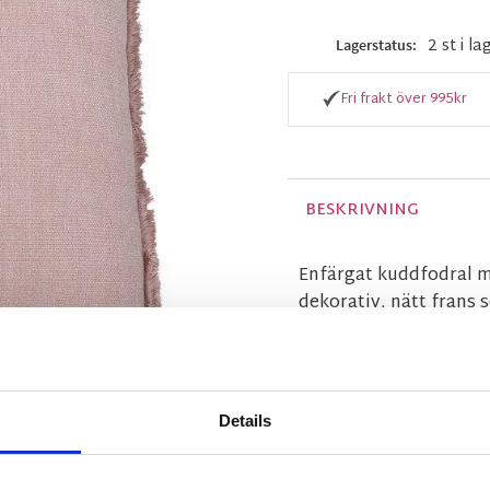
2 st i la
Lagerstatus
Fri frakt över 995kr
BESKRIVNING
Enfärgat kuddfodral me
dekorativ, nätt frans s
Kommer här i en fin l
MÅTT OCH SPECIFIKA
Details
Visa alla produkter frå