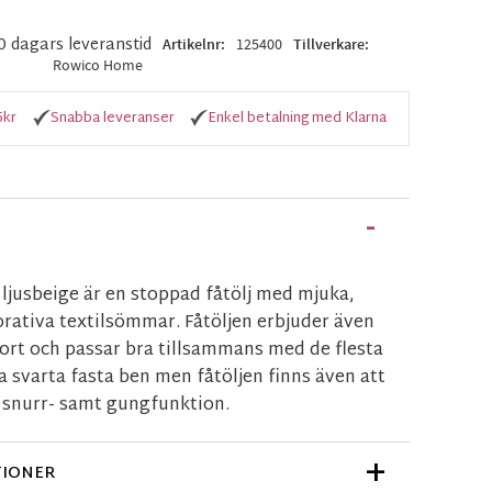
10 dagars leveranstid
Artikelnr
125400
Tillverkare
Rowico Home
5kr
Snabba leveranser
Enkel betalning med Klarna
ljusbeige är en stoppad fåtölj med mjuka,
rativa textilsömmar. Fåtöljen erbjuder även
ort och passar bra tillsammans med de flesta
a svarta fasta ben men fåtöljen finns även att
snurr- samt gungfunktion.
TIONER