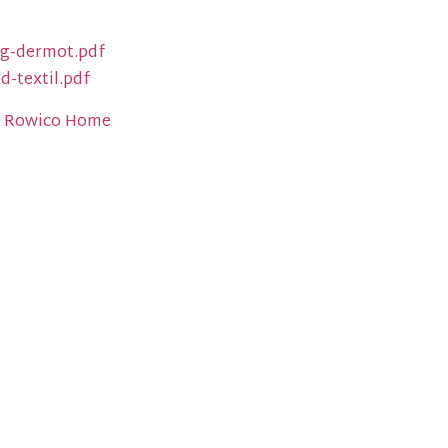
ng-dermot.pdf
d-textil.pdf
ån Rowico Home