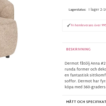
I lager 2-
Lagerstatus
Fri hemleverans över 99
BESKRIVNING
Dermot fåtölj Anna #2 
runda former och deko
en fantastisk sittkomf
soffor. Dermot har fyr
köpa med 360-graders 
MÅTT OCH SPECIFIKA