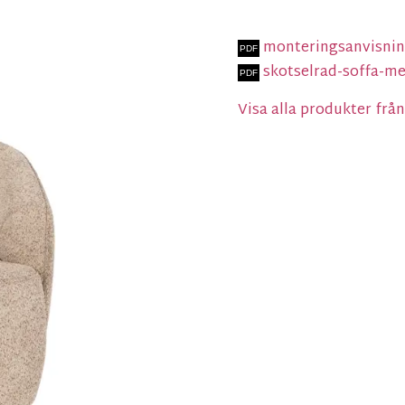
monteringsanvisni
skotselrad-soffa-me
Visa alla produkter fr