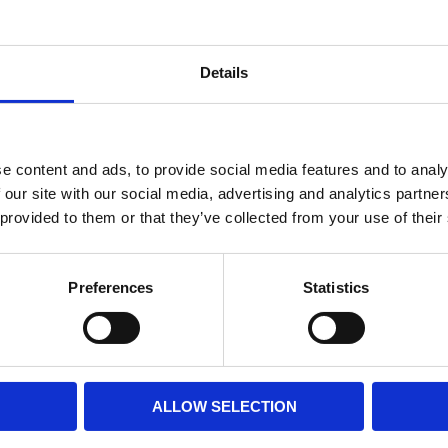
6 st i la
Lagerstatus
Details
Fri frakt över 995kr
e content and ads, to provide social media features and to analy
BESKRIVNING
 our site with our social media, advertising and analytics partn
 provided to them or that they’ve collected from your use of their
Stilren löpare med en 
sofistikerad känsla.
Preferences
Statistics
Den subtila strukture
passar både moderna o
MÅTT OCH SPECIFIKA
ALLOW SELECTION