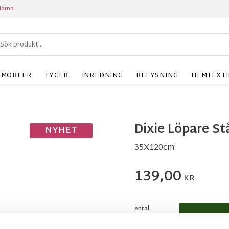
larna
MÖBLER
TYGER
INREDNING
BELYSNING
HEMTEXTI
Dixie Löpare St
NYHET
35X120cm
139,00
KR
Antal
st