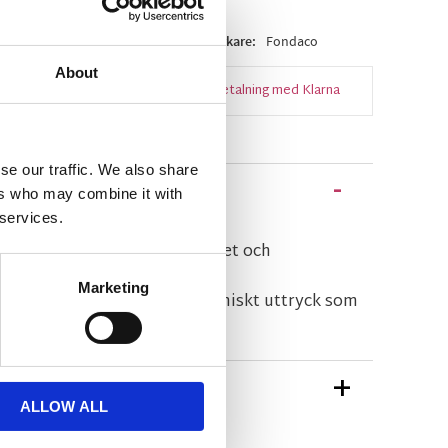
ger
Artikelnr
530045-120-87
Tillverkare
Fondaco
About
Snabba leveranser
Enkel betalning med Klarna
se our traffic. We also share
ers who may combine it with
 services.
melerad yta som ger en diskret och
Marketing
n skapar ett mjukt och harmoniskt uttryck som
ch klassiska dukningar.
TIONER
ALLOW ALL