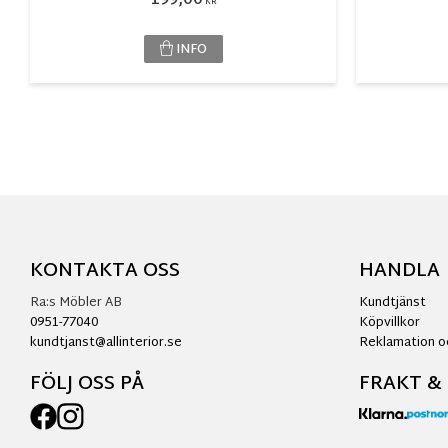
199,00
KR
INFO
KONTAKTA OSS
HANDLA
Ra:s Möbler AB
Kundtjänst
0951-77040
Köpvillkor
kundtjanst@allinterior.se
Reklamation o
FÖLJ OSS PÅ
FRAKT &