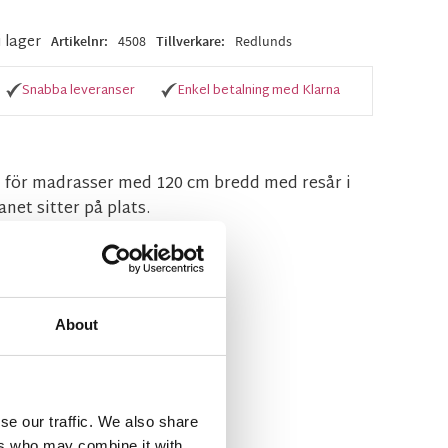
i lager
Artikelnr
4508
Tillverkare
Redlunds
Snabba leveranser
Enkel betalning med Klarna
n för madrasser med 120 cm bredd med resår i
net sitter på plats.
About
se our traffic. We also share
n Redlunds
ers who may combine it with