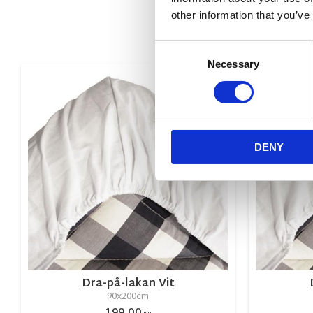
other information that you’ve
Consent
Necessary
Selection
Lägg till i favorite
DENY
Dra-på-lakan Vit
90x200cm