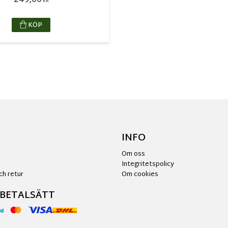
249,00
KR
KÖP
INFO
Om oss
Integritetspolicy
ch retur
Om cookies
 BETALSÄTT