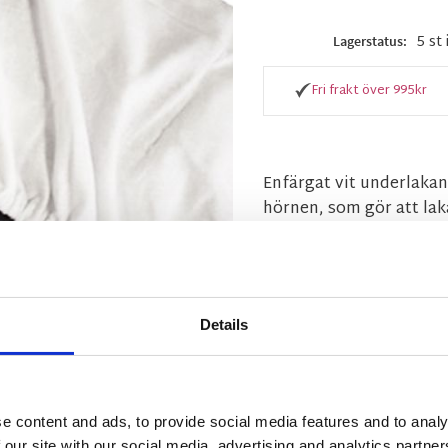
5 st 
Lagerstatus
Fri frakt över 995kr
Enfärgat vit underlaka
hörnen, som gör att laka
Mått:
120x200 cm
Material:
100% Bomull
Tvättråd:
60 Grader
Details
e content and ads, to provide social media features and to analy
Visa alla produkter frå
 our site with our social media, advertising and analytics partn