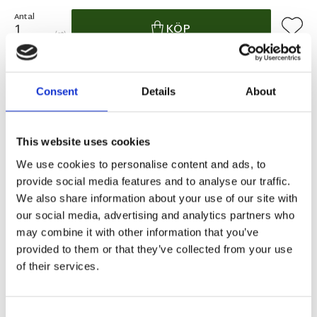
Antal
Lägg ti
KÖP
st
10 st i lager
Lagerstatus
Artikelnr
05158M
Tillverkare
Wikholm Form
Consent
Details
About
Fri frakt över 995kr
Snabba leveranser
This website uses cookies
Enkel betalning med Klarna
We use cookies to personalise content and ads, to
provide social media features and to analyse our traffic.
We also share information about your use of our site with
BESKRIVNING
our social media, advertising and analytics partners who
may combine it with other information that you’ve
provided to them or that they’ve collected from your use
Grönmelerad minivas till de små blommorna och
of their services.
sticklingarna.
Consent