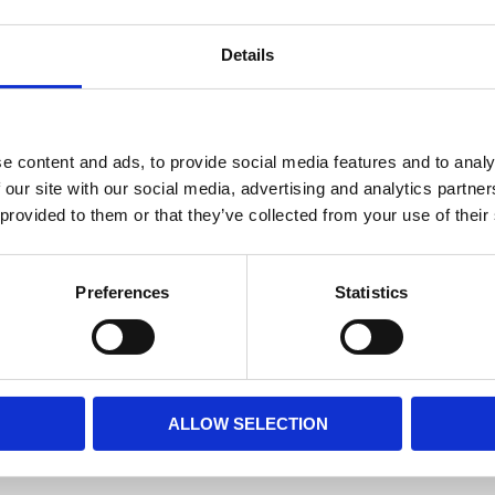
2 st i 
Lagerstatus
Details
Fri frakt över 995kr
e content and ads, to provide social media features and to analy
 our site with our social media, advertising and analytics partn
Snygg ljuslykta i en li
 provided to them or that they’ve collected from your use of their
metallisk guld/brun fär
Mått:
11,5x11,5x13 cm
Preferences
Statistics
Material:
Glas
Visa alla produkter frå
ALLOW SELECTION