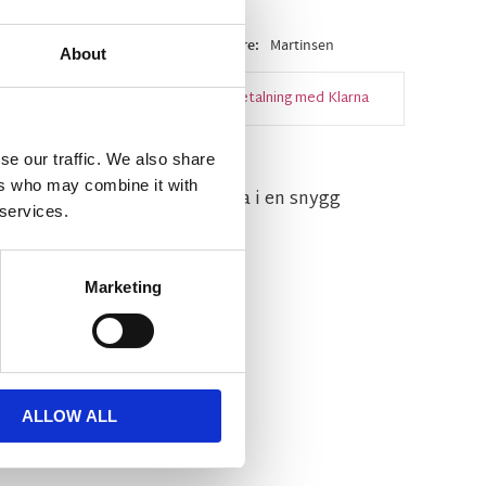
lager
Artikelnr
40170058
Tillverkare
Martinsen
About
Snabba leveranser
Enkel betalning med Klarna
se our traffic. We also share
ers who may combine it with
te annorlunda form. Även denna i en snygg
 services.
g.
Marketing
n Martinsen
ALLOW ALL