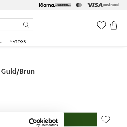
FAVORITE
KUNDV
L
MATTOR
 Guld/Brun
Lägg till i f
KÖP