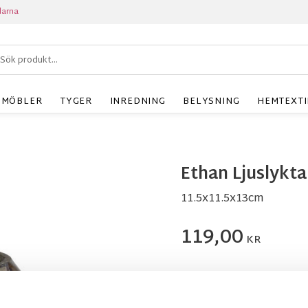
larna
MÖBLER
TYGER
INREDNING
BELYSNING
HEMTEXTI
Ethan Ljuslykta
11.5x11.5x13cm
119,00
KR
Antal
st