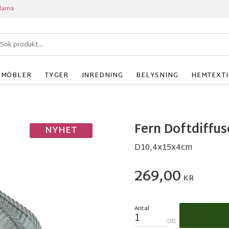
larna
MÖBLER
TYGER
INREDNING
BELYSNING
HEMTEXTI
Fern Doftdiffu
NYHET
D10,4x15x4cm
269,00
KR
Antal
st