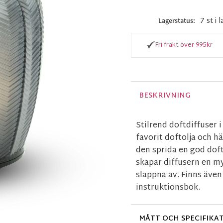
7 st i 
Lagerstatus
Fri frakt över 995kr
BESKRIVNING
Stilrend doftdiffuser i
favorit doftolja och h
den sprida en god doft
skapar diffusern en mys
slappna av. Finns även 
instruktionsbok.
MÅTT OCH SPECIFIKA