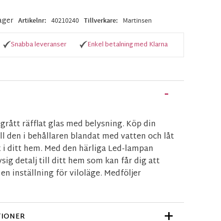
lager
Artikelnr
40210240
Tillverkare
Martinsen
Snabba leveranser
Enkel betalning med Klarna
 grått räfflat glas med belysning. Köp din
äll den i behållaren blandat med vatten och låt
 i ditt hem. Med den härliga Led-lampan
ig detalj till ditt hem som kan får dig att
en inställning för viloläge. Medföljer
TIONER