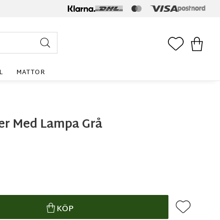
FAVORITE
KUNDV
L
MATTOR
ser Med Lampa Grå
Lägg till i f
KÖP