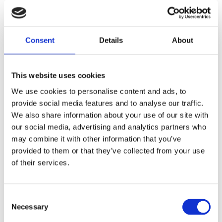
Fri frakt över 995kr
Snabba leveranser
Enkel betalning med Klarna
Consent
Details
About
BESKRIVNING
This website uses cookies
We use cookies to personalise content and ads, to
Vacker hög dekorationsgran i guldfärgat glas
provide social media features and to analyse our traffic.
med glitter på toppen. En riktigt fin
We also share information about your use of our site with
inredningsdetalj till julen. Matcha gärna med den
our social media, advertising and analytics partners who
större mindre för en fin helhet.
may combine it with other information that you’ve
provided to them or that they’ve collected from your use
of their services.
MÅTT OCH SPECIFIKATIONER
Consent
Visa alla produkter från Consilimo
Necessary
Selection