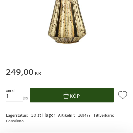
249,00
KR
Antal
Lägg ti
KÖP
st
10 st i lager
Lagerstatus
Artikelnr
169477
Tillverkare
Consilimo