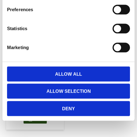
RELATERADE PRODUKTER
Preferences
Statistics
Lägg till i favoriter
Marketing
ALLOW ALL
Golden Tree
Dekorationsgran
Liten
ALLOW SELECTION
11x5x16.5cm
169,00
KR
DENY
KÖP