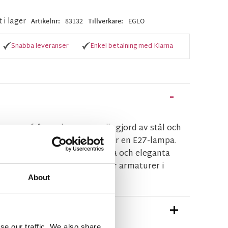
t i lager
Artikelnr
83132
Tillverkare
EGLO
Snabba leveranser
Enkel betalning med Klarna
rmatur från serien GRAFIK är gjord av stål och
d motiv. Strålkastaren behöver en E27-lampa.
en GRAFIK framstår som enkla och eleganta
ätt i alla rum. Serien erbjuder armaturer i
n.
About
TIONER
se our traffic. We also share