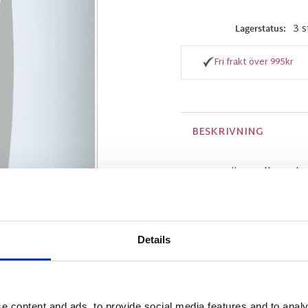
3 s
Lagerstatus
Fri frakt över 995kr
BESKRIVNING
Denna vägg- eller taka
vitt satinerat glas me
Armaturerna från seri
och kommer att hitta r
många olika utförande
Details
MÅTT OCH SPECIFIKA
e content and ads, to provide social media features and to analy