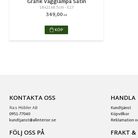
Grafik Vägglampa Satin
18x21x8.5cm - E27
349,00
KR
KÖP
KONTAKTA OSS
HANDLA
Ra:s Möbler AB
Kundtjänst
0951-77040
Köpvillkor
kundtjanst@allinterior.se
Reklamation o
FÖLJ OSS PÅ
FRAKT &