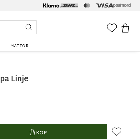
FAVORITE
KUNDV
L
MATTOR
pa Linje
Lägg till i f
KÖP