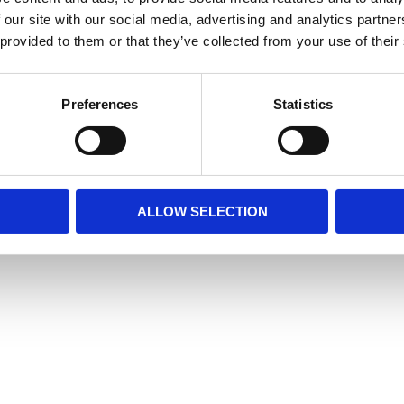
 our site with our social media, advertising and analytics partn
Visa alla produkter frå
 provided to them or that they’ve collected from your use of their
RELATERADE PRODUKTER
Preferences
Statistics
r
ALLOW SELECTION