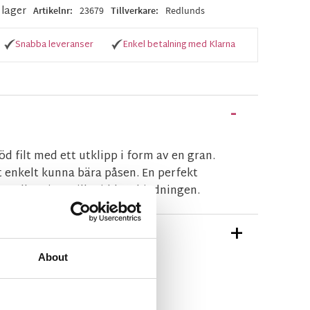
i lager
Artikelnr
23679
Tillverkare
Redlunds
Snabba leveranser
Enkel betalning med Klarna
d filt med ett utklipp i form av en gran.
t enkelt kunna bära påsen. En perfekt
n eller vinet till middagsbjudningen.
TIONER
About
n Redlunds