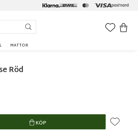
FAVORITE
KUNDV
L
MATTOR
se Röd
Lägg till i f
KÖP