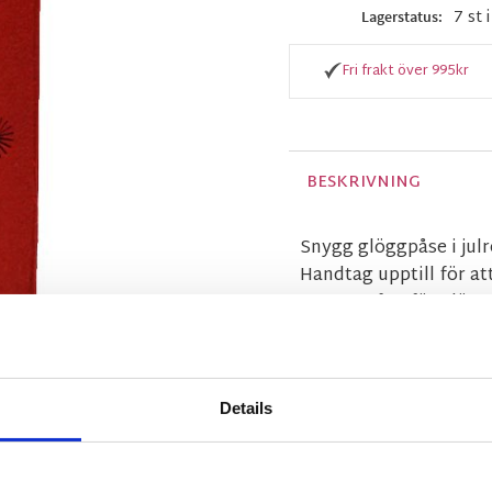
7 st 
Lagerstatus
Fri frakt över 995kr
BESKRIVNING
Snygg glöggpåse i julrö
Handtag upptill för at
presentpåse för glögge
MÅTT OCH SPECIFIKA
Details
Visa alla produkter frå