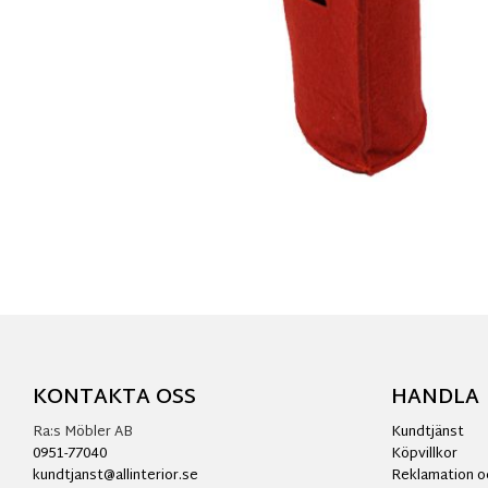
KONTAKTA OSS
HANDLA
Ra:s Möbler AB
Kundtjänst
0951-77040
Köpvillkor
kundtjanst@allinterior.se
Reklamation o