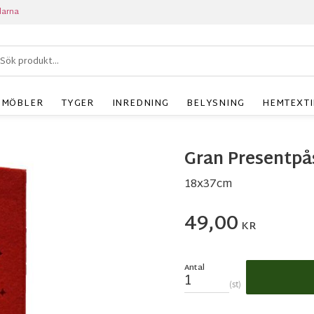
larna
MÖBLER
TYGER
INREDNING
BELYSNING
HEMTEXTI
Gran Presentpå
18x37cm
49,00
KR
Antal
st