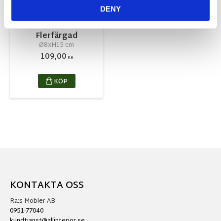
DENY
Harold Glas
Flerfärgad
Ø8xH15 cm
109,00
KR
KÖP
KONTAKTA OSS
Ra:s Möbler AB
0951-77040
kundtjanst@allinterior.se