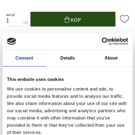
Antal
Lägg ti
KÖP
st
10 st i lager
Lagerstatus
Artikelnr
762-603-01
Tillverkare
Affari
Consent
Details
About
Fri frakt över 995kr
Snabba leveranser
Enkel betalning med Klarna
This website uses cookies
We use cookies to personalise content and ads, to
provide social media features and to analyse our traffic.
BESKRIVNING
We also share information about your use of our site with
our social media, advertising and analytics partners who
Flerfärgat cocktail/dessertglas i en varm
may combine it with other information that you’ve
färgskala med olika variationer i färg och
provided to them or that they’ve collected from your use
struktur vilket gör varje kanna unikt.
of their services.