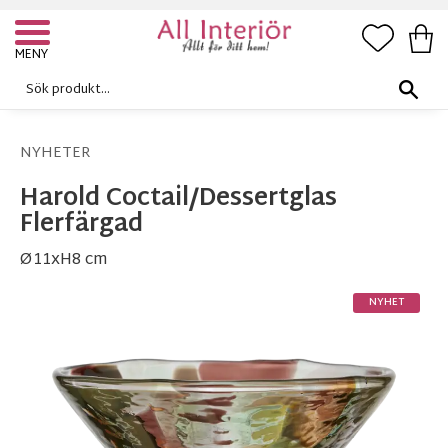
FAVORI
KUN
Meny
NYHETER
Harold Coctail/Dessertglas
Flerfärgad
Ø11xH8 cm
NYHET