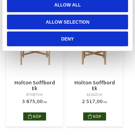
ALLOW ALL
RELATERADE PRODUKTER
ALLOW SELECTION
Lägg till i favoriter
Lägg till 
DENY
Holton Soffbord
Holton Soffbord
Ek
Ek
87x87cm
62x62cm
3 875,00
2 517,00
KR
KR
KÖP
KÖP