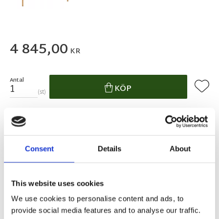
4 845,00
KR
Antal
Lägg ti
KÖP
st
I lager 2-10 dagars leveranstid
Lagerstatus
Artikelnr
120376
Tillverkare
Rowico Home
Consent
Details
About
Fri hemleverans över 995kr
Snabba leveranser
Enkel betalning med Klarna
This website uses cookies
We use cookies to personalise content and ads, to
provide social media features and to analyse our traffic.
BESKRIVNING