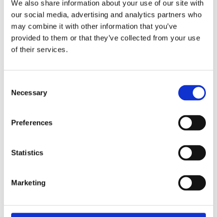
We also share information about your use of our site with
our social media, advertising and analytics partners who
Holton soffbord har en bordskiva i lackad ekfaner
may combine it with other information that you’ve
med formsvarvade ben och underrede av massiv
provided to them or that they’ve collected from your use
of their services.
ek.
Den lackade bordsytan gör bordet lätt att torka
av.
Consent
Holton är en välarbetad serie i nordisk design
Necessary
Selection
som passar i de flesta hem.
Preferences
MÅTT OCH SPECIFIKATIONER
Statistics
monteringsanvisningar-holton-soffbord.pdf
Marketing
skotselrad-lack-mobler.pdf
Visa alla produkter från Rowico Home