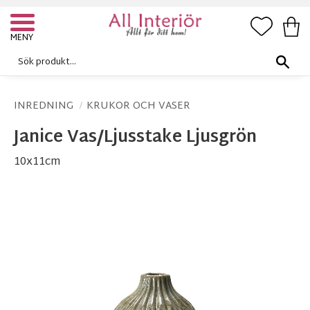
FAVORI
KUN
Meny
INREDNING
KRUKOR OCH VASER
Janice Vas/Ljusstake Ljusgrön
10x11cm