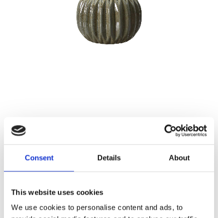
99,00
KR
Consent
Details
About
Antal
Lägg ti
KÖP
st
This website uses cookies
1 st i lager
Lagerstatus
Artikelnr
05383-2
Tillverkare
We use cookies to personalise content and ads, to
Wikholm Form