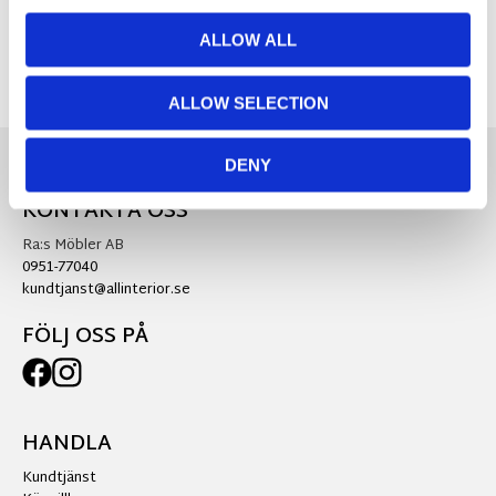
ALLOW ALL
ALLOW SELECTION
DENY
KONTAKTA OSS
Ra:s Möbler AB
0951-77040
kundtjanst@allinterior.se
FÖLJ OSS PÅ
HANDLA
Kundtjänst