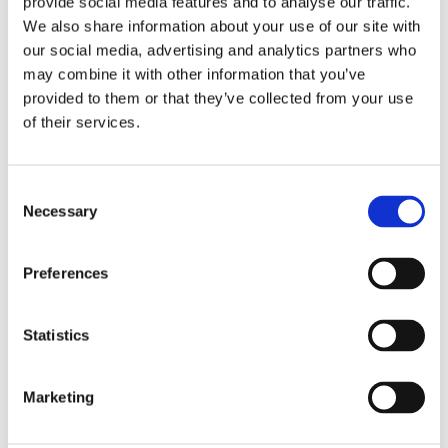
provide social media features and to analyse our traffic.
We also share information about your use of our site with
Fri frakt över 995kr
Snabba leveranser
our social media, advertising and analytics partners who
Enkel betalning med Klarna
may combine it with other information that you’ve
provided to them or that they’ve collected from your use
of their services.
BESKRIVNING
Consent
Necessary
Selection
Stilren vacker vas som du även kan använda som
ljusstake i en snygg ljusgrön melerande färg med
ett snyggt diamant mönster. Köp till lite snygga
Preferences
konstväxter och du har en fin inredningsdetalj.
Statistics
MÅTT OCH SPECIFIKATIONER
Marketing
Visa alla produkter från Wikholm Form