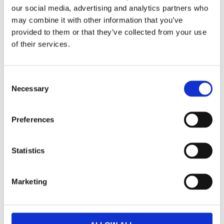
Enkel betalning med Klarna
our social media, advertising and analytics partners who
may combine it with other information that you’ve
provided to them or that they’ve collected from your use
of their services.
Söt julbock i matt svart med plats för ett kronljus på
ryggen. Matcha med den mindre modellen eller låt
denna stå själv. Hur som helst så har du en otroligt
Consent
vacker juldekoration.
Necessary
Selection
Mått:
28x8x23cm
Material:
Dolomit
Preferences
Foto:
Wikholm Form AB
Statistics
Marketing
Visa alla produkter från Wikholm Form