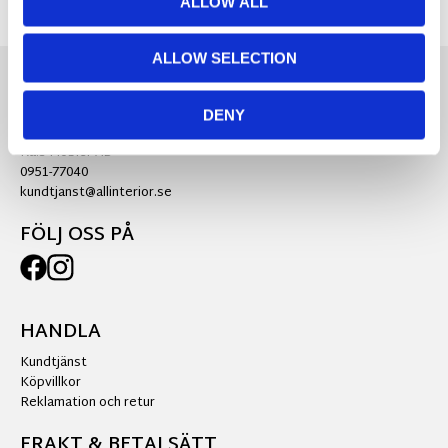
ALLOW ALL
ALLOW SELECTION
KONTAKTA OSS
DENY
Ra:s Möbler AB
0951-77040
kundtjanst@allinterior.se
FÖLJ OSS PÅ
HANDLA
Kundtjänst
Köpvillkor
Reklamation och retur
FRAKT & BETALSÄTT