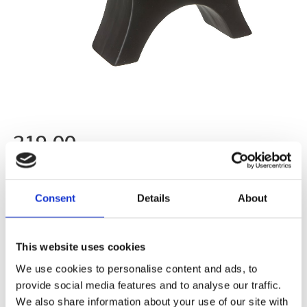
219,00
KR
Antal
Lägg ti
KÖP
Consent
Details
About
st
2 st i lager
Lagerstatus
Artikelnr
07828
Tillverkare
This website uses cookies
Wikholm Form
We use cookies to personalise content and ads, to
provide social media features and to analyse our traffic.
Fri frakt över 995kr
Snabba leveranser
We also share information about your use of our site with