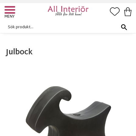
FAVORI
KUN
Meny
Julbock