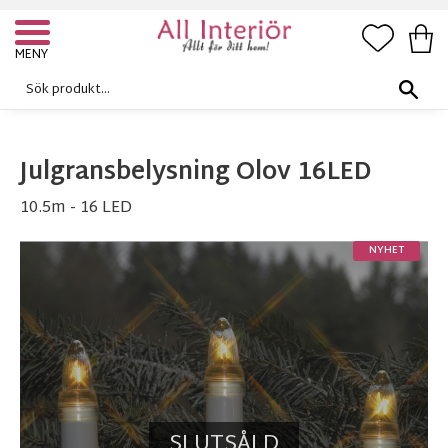
FAVORI
KUN
Meny
Julgransbelysning Olov 16LED
10.5m - 16 LED
NYHET
SLUTSÅLD