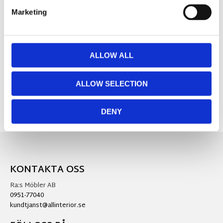
mysig julkänsla i hemmet.
Marketing
MÅTT OCH SPECIFIKATIONER
ALLOW ALL
Visa alla produkter från Star Trading
ALLOW SELECTION
DENY
KONTAKTA OSS
Ra:s Möbler AB
0951-77040
kundtjanst@allinterior.se