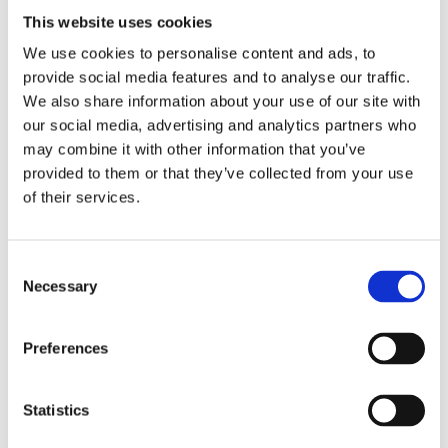
This website uses cookies
BEVAKA
We use cookies to personalise content and ads, to
provide social media features and to analyse our traffic.
Slutsåld
Lagerstatus
Artikelnr
410-95
Tillverkare
We also share information about your use of our site with
Star Trading
our social media, advertising and analytics partners who
may combine it with other information that you’ve
Fri frakt över 995kr
Snabba leveranser
provided to them or that they’ve collected from your use
Enkel betalning med Klarna
of their services.
Consent
Necessary
BESKRIVNING
Selection
Dubbelledad julgransbelysning med 16 LED-
Preferences
ljuskällor för utomhusbruk. Ljusen ser
verklighetstrogna ut och ger ett klart ljus.
Statistics
Dekorera granen med dessa ljus för att skapa en