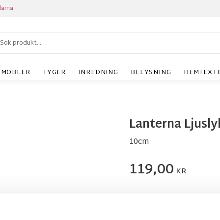
larna
MÖBLER
TYGER
INREDNING
BELYSNING
HEMTEXTI
Lanterna Ljusl
10cm
119,00
KR
Antal
st