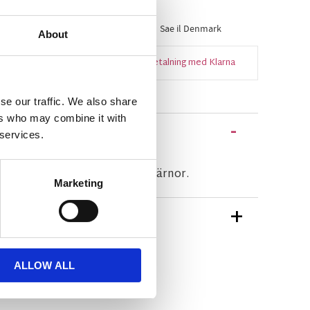
ager
Artikelnr
658177
Tillverkare
Sae il Denmark
About
Snabba leveranser
Enkel betalning med Klarna
se our traffic. We also share
ers who may combine it with
 services.
kta med handtag och små stjärnor.
Marketing
TIONER
n Sae il Denmark
ALLOW ALL