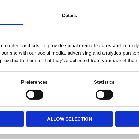
11 st i l
Lagerstatus
Details
Fri frakt över 995kr
e content and ads, to provide social media features and to analy
 our site with our social media, advertising and analytics partn
BESKRIVNING
 provided to them or that they’ve collected from your use of their
Snygg kopparfärgad ly
Preferences
Statistics
MÅTT OCH SPECIFIKA
Visa alla produkter frå
ALLOW SELECTION