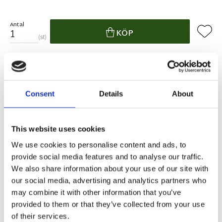
Antal
Lägg ti
KÖP
st
Artikelnr
367-13
Tillverkare
Star Trading
Fri frakt över 995kr
Consent
Details
About
Snabba leveranser
Enkel betalning med Klarna
This website uses cookies
We use cookies to personalise content and ads, to
BESKRIVNING
provide social media features and to analyse our traffic.
We also share information about your use of our site with
our social media, advertising and analytics partners who
Ihopkopplingsbar slim LED-panel. På/Av samt
may combine it with other information that you’ve
dimmerfunktion genom att använda handen. Lätt
provided to them or that they’ve collected from your use
att montera med 3M tejp, magneter eller skruvar.
of their services.