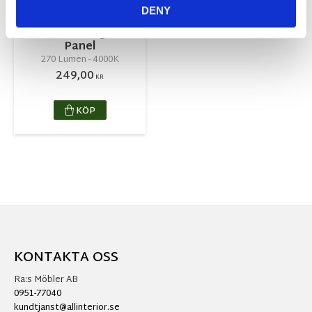
LED
DENY
Bänkbelysning
Extra Integra
Panel
270 Lumen - 4000K
249,00
KR
KÖP
KONTAKTA OSS
Ra:s Möbler AB
0951-77040
kundtjanst@allinterior.se