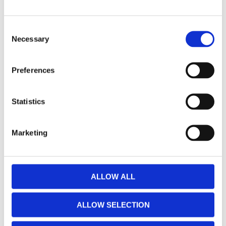
Lyser med vitt sken, och passar utmärkt som
arbetsbelysning. Denna artikeln är en startenhet.
Consent
Necessary
Selection
MÅTT OCH SPECIFIKATIONER
Preferences
Visa alla produkter från Star Trading
Statistics
RELATERADE PRODUKTER
Marketing
Lägg till i favoriter
ALLOW ALL
ALLOW SELECTION