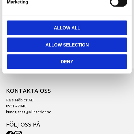
Marketing
MÅTT OCH SPECIFIKATIONER
ALLOW ALL
Visa alla produkter från Star Trading
ALLOW SELECTION
DENY
KONTAKTA OSS
Ra:s Möbler AB
0951-77040
kundtjanst@allinterior.se
FÖLJ OSS PÅ