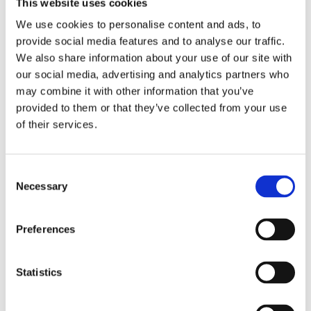
This website uses cookies
Antal
Lägg ti
We use cookies to personalise content and ads, to
KÖP
st
provide social media features and to analyse our traffic.
We also share information about your use of our site with
16 st i lager
Lagerstatus
Artikelnr
351-23-1
Tillverkare
our social media, advertising and analytics partners who
Star Trading
may combine it with other information that you’ve
provided to them or that they’ve collected from your use
Fri frakt över 995kr
of their services.
Snabba leveranser
Enkel betalning med Klarna
Consent
Necessary
Selection
BESKRIVNING
Preferences
Klotformad ljuskälla med klart glas och E14-
sockel. Färgtemperaturen är 2700K och lampan är
Statistics
dimmerkompatibel.