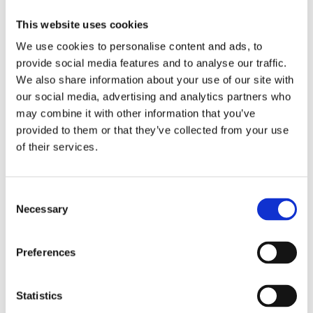
Lägg till i favoriter
This website uses cookies
BEVAKA
We use cookies to personalise content and ads, to
provide social media features and to analyse our traffic.
We also share information about your use of our site with
Slutsåld
Lagerstatus
Artikelnr
353-15-1
Tillverkare
Star Trading
our social media, advertising and analytics partners who
may combine it with other information that you’ve
Fri frakt över 995kr
provided to them or that they’ve collected from your use
Snabba leveranser
of their services.
Enkel betalning med Klarna
Consent
Necessary
Selection
BESKRIVNING
Preferences
Dekorativ klotformad ljuskälla med LED som har
varmt och mjukt sken. Färgtemperaturen är
Statistics
2100K och den har E14-sockel. Den är