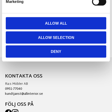
Marketing
MÅTT OCH SPECIFIKATIONER
ALLOW ALL
Visa alla produkter från Star Trading
ALLOW SELECTION
DENY
KONTAKTA OSS
Ra:s Möbler AB
0951-77040
kundtjanst@allinterior.se
FÖLJ OSS PÅ