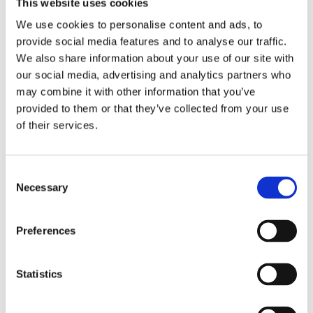
This website uses cookies
Antal
Lägg ti
We use cookies to personalise content and ads, to
KÖP
st
provide social media features and to analyse our traffic.
We also share information about your use of our site with
1 st i lager
Lagerstatus
Artikelnr
352-57
Tillverkare
our social media, advertising and analytics partners who
Star Trading
may combine it with other information that you’ve
provided to them or that they’ve collected from your use
Fri frakt över 995kr
of their services.
Snabba leveranser
Enkel betalning med Klarna
Consent
Necessary
Selection
BESKRIVNING
Preferences
125 mm Glob med klart glas och E27-sockel.
Färgtemperaturen är 2700K och den är
Statistics
dimmerkompatibel.