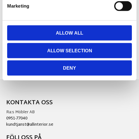
Marketing
MÅTT OCH SPECIFIKATIONER
ALLOW ALL
Visa alla produkter från Star Trading
ALLOW SELECTION
DENY
KONTAKTA OSS
Ra:s Möbler AB
0951-77040
kundtjanst@allinterior.se
FÖLJ OSS PÅ