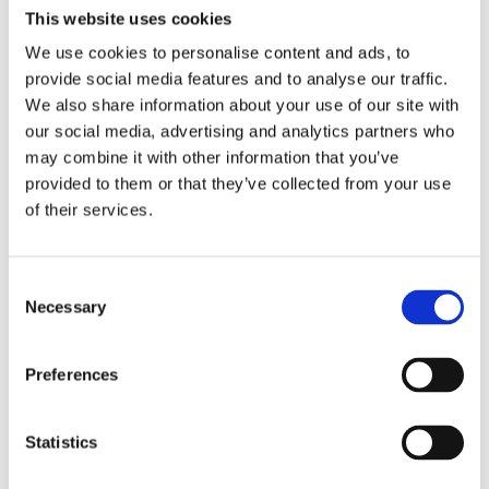
This website uses cookies
We use cookies to personalise content and ads, to
Antal
Lägg ti
KÖP
provide social media features and to analyse our traffic.
st
We also share information about your use of our site with
our social media, advertising and analytics partners who
2 st i lager
Lagerstatus
Artikelnr
375-23-1
Tillverkare
may combine it with other information that you’ve
Star Trading
provided to them or that they’ve collected from your use
of their services.
Fri frakt över 995kr
Snabba leveranser
Enkel betalning med Klarna
Consent
Necessary
Selection
BESKRIVNING
Preferences
Helt opal lampa med hög färgåtergivning, RA90.
Statistics
Med E27-sockel och Natural White ljus 4000K,
som ger riktigt vitt ljus till ex. arbetsmiljön.