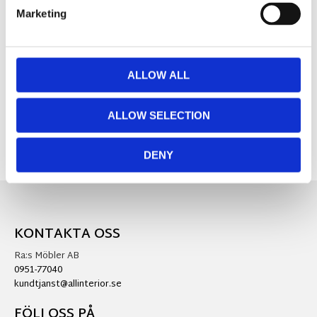
Marketing
MÅTT OCH SPECIFIKATIONER
ALLOW ALL
Visa alla produkter från Star Trading
ALLOW SELECTION
DENY
KONTAKTA OSS
Ra:s Möbler AB
0951-77040
kundtjanst@allinterior.se
FÖLJ OSS PÅ