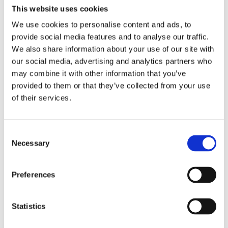
This website uses cookies
We use cookies to personalise content and ads, to
Antal
Lägg ti
KÖP
provide social media features and to analyse our traffic.
st
We also share information about your use of our site with
our social media, advertising and analytics partners who
3 st i lager
Lagerstatus
Artikelnr
354-63-1
Tillverkare
may combine it with other information that you’ve
Star Trading
provided to them or that they’ve collected from your use
of their services.
Fri frakt över 995kr
Snabba leveranser
Enkel betalning med Klarna
Consent
Necessary
Selection
BESKRIVNING
Preferences
LED-lampa med rökfärgat glas som sprider varmt
Statistics
och mjukt sken. Lampan är dimmerkompatibel
och har E27-sockel.