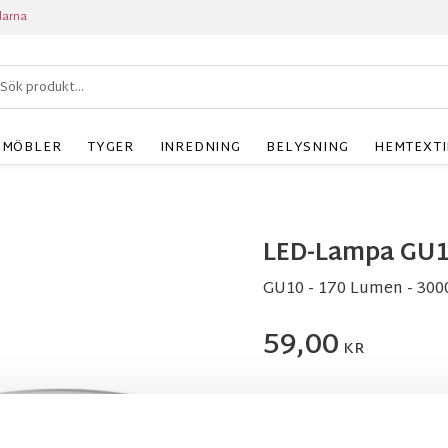
larna
MÖBLER
TYGER
INREDNING
BELYSNING
HEMTEXTI
LED-Lampa GU10
GU10 - 170 Lumen - 300
59,00
KR
Antal
st