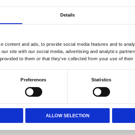
5 st i l
Lagerstatus
Details
Fri frakt över 995kr
e content and ads, to provide social media features and to analy
 our site with our social media, advertising and analytics partn
BESKRIVNING
 provided to them or that they’ve collected from your use of their
Spotlight LED med GU1
Preferences
Statistics
3000K och spridningsvi
MÅTT OCH SPECIFIKA
ALLOW SELECTION
Visa alla produkter frå