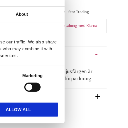
ager
Artikelnr
348-71-1
Tillverkare
Star Trading
About
Snabba leveranser
Enkel betalning med Klarna
se our traffic. We also share
ers who may combine it with
 services.
0 sockel och varmvitt sken. Ljusfärgen är
Marketing
nkeln är 36°. 2st lampor i en förpackning.
TIONER
ALLOW ALL
n Star Trading