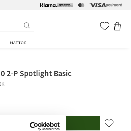
FAVORITE
KUNDV
L
MATTOR
 2-P Spotlight Basic
0K
Lägg till i f
KÖP