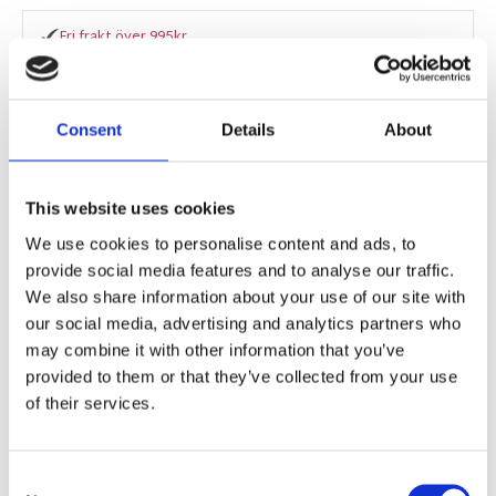
Fri frakt över 995kr
Snabba leveranser
Enkel betalning med Klarna
Consent
Details
About
BESKRIVNING
This website uses cookies
We use cookies to personalise content and ads, to
Stilrent motiv i svarta och beige nyanser men
provide social media features and to analyse our traffic.
ordet "L´eternità" som är italienska och betyder
We also share information about your use of our site with
"evighet". Motivet passar perfekt för dig som vill
our social media, advertising and analytics partners who
skapa en kaxig och trendig look i ditt
may combine it with other information that you’ve
vardagsrum.
provided to them or that they’ve collected from your use
Tryckt på FSC-certifierat matt kvalitetspapper
of their services.
med en silkeslen yta.
Consent