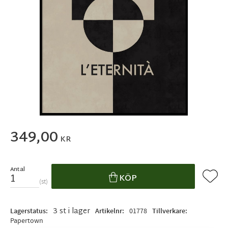
349,00
KR
Antal
Lägg ti
KÖP
st
3 st i lager
Lagerstatus
Artikelnr
01778
Tillverkare
Papertown