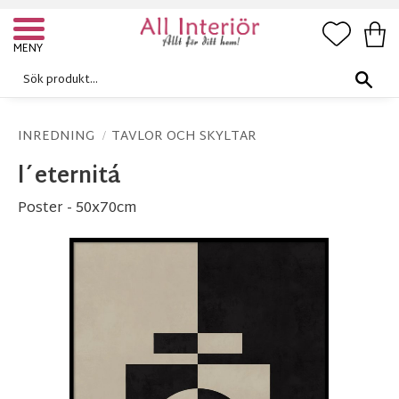
FAVORI
KUN
Meny
INREDNING
TAVLOR OCH SKYLTAR
l´eternitá
Poster - 50x70cm