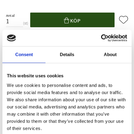
Antal
Lägg ti
KÖP
st
2 st i lager
Lagerstatus
Artikelnr
22457-39
Tillverkare
Boel & Jan
Consent
Details
About
Fri frakt över 995kr
Snabba leveranser
Enkel betalning med Klarna
This website uses cookies
We use cookies to personalise content and ads, to
provide social media features and to analyse our traffic.
Det här snygga gardinsetet är ett mönstrat voiletyg
We also share information about your use of our site with
med multiband som upphängning. Ett grafiskt och
our social media, advertising and analytics partners who
ovanligt mönster i vinrött.
may combine it with other information that you’ve
provided to them or that they’ve collected from your use
Mått:
2x140x240 cm
of their services.
Material:
100% Polyester