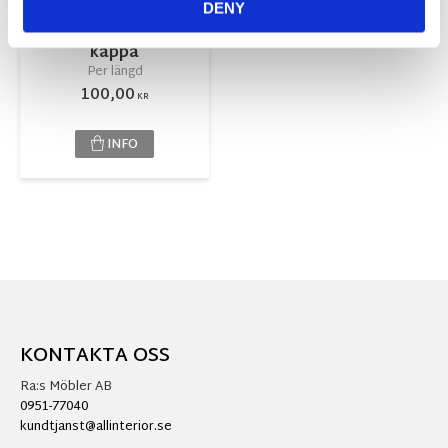
DENY
Fållning
gardinlängd &
kappa
Per längd
100,00
KR
INFO
KONTAKTA OSS
Ra:s Möbler AB
0951-77040
kundtjanst@allinterior.se