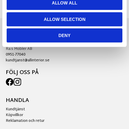
ALLOW ALL
ALLOW SELECTION
DENY
KONTAKTA OSS
Ra:s Möbler AB
0951-77040
kundtjanst@allinterior.se
FÖLJ OSS PÅ
HANDLA
Kundtjänst
Köpvillkor
Reklamation och retur