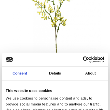
39,00
KR
Consent
Details
About
Antal
Lägg ti
KÖP
st
This website uses cookies
We use cookies to personalise content and ads, to
19 st i lager
Lagerstatus
Artikelnr
9653-50
Tillverkare
provide social media features and to analyse our traffic.
Mr Plant