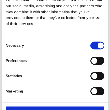
We also share information about your use of our site with
our social media, advertising and analytics partners who
Fri frakt över 995kr
Snabba leveranser
may combine it with other information that you’ve
Enkel betalning med Klarna
provided to them or that they’ve collected from your use
of their services.
Limonium även kallad ripsblomma är en vacker
Consent
blomma som växer ihop som kluster på stjälk. Just
Necessary
Selection
denna blommar i gult på en grön fin stjälk. Sätt ihop
med andra blommor och få en underbar bukett som
Preferences
står sig fint år efter år.
Mått:
45 cm
Statistics
Marketing
Visa alla produkter från Mr Plant