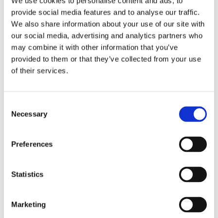
We use cookies to personalise content and ads, to
Lägg ti
KÖP
st
provide social media features and to analyse our traffic.
We also share information about your use of our site with
our social media, advertising and analytics partners who
11 st i lager
Lagerstatus
Artikelnr
22479
Tillverkare
may combine it with other information that you’ve
Redlunds
provided to them or that they’ve collected from your use
Fri frakt över 995kr
of their services.
Snabba leveranser
Enkel betalning med Klarna
Consent
Necessary
Selection
Vacker och stilren linneservett i en snygg ljusgul
färg. Att duka upp till fest med dessa servetter ger
Preferences
bordet det lilla extra.
Mått:
40x40 cm
Statistics
Material:
100% Lin
Marketing
Övrigt:
Maskintvätt 40 grader.