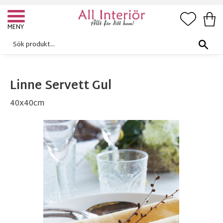
FAVORI
KUN
Meny
Linne Servett Gul
40x40cm