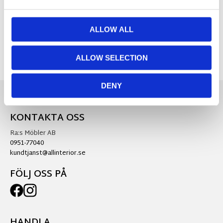
Visa alla produkter från Redlunds
ALLOW ALL
ALLOW SELECTION
DENY
KONTAKTA OSS
Ra:s Möbler AB
0951-77040
kundtjanst@allinterior.se
FÖLJ OSS PÅ
HANDLA