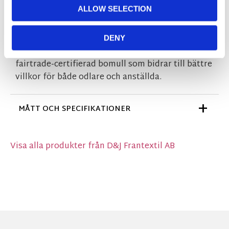
Det är den perfekta handduken om du vill
ALLOW SELECTION
skämma bort dig själv eller varför inte skämma
bort någon annan.
DENY
Denna handduken har också Öko-tex och
fairtrade-certifierad bomull som bidrar till bättre
villkor för både odlare och anställda.
MÅTT OCH SPECIFIKATIONER
Visa alla produkter från D&J Frantextil AB