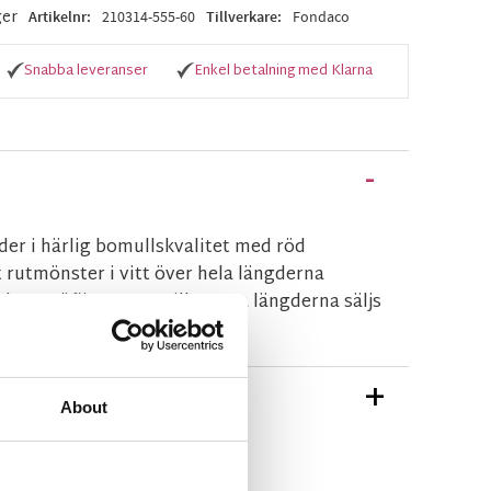
ger
Artikelnr
210314-555-60
Tillverkare
Fondaco
Snabba leveranser
Enkel betalning med Klarna
er i härlig bomullskvalitet med röd
t rutmönster i vitt över hela längderna
 av snöflingor upptill. Dessa längderna säljs
TIONER
About
n Fondaco