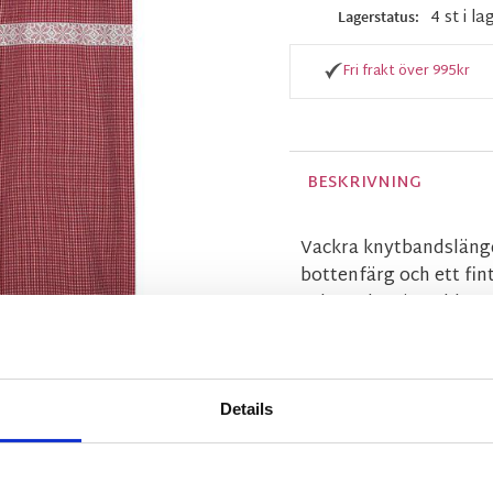
4 st i la
Lagerstatus
Fri frakt över 995kr
BESKRIVNING
Vackra knytbandslängd
bottenfärg och ett fin
och med en insydd rand
som 2-pack.
MÅTT OCH SPECIFIKA
Details
Visa alla produkter frå