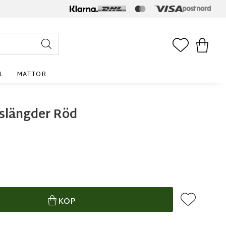
FAVORITE
KUNDV
L
MATTOR
slängder Röd
Lägg till i f
KÖP