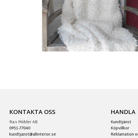
KONTAKTA OSS
HANDLA
Ra:s Möbler AB
Kundtjänst
0951-77040
Köpvillkor
kundtjanst@allinterior.se
Reklamation o