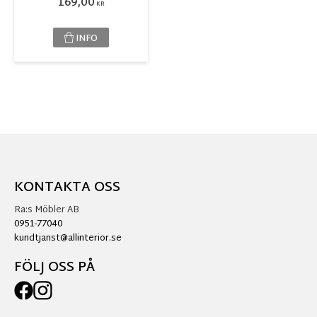
169,00
KR
INFO
KONTAKTA OSS
Ra:s Möbler AB
0951-77040
kundtjanst@allinterior.se
FÖLJ OSS PÅ