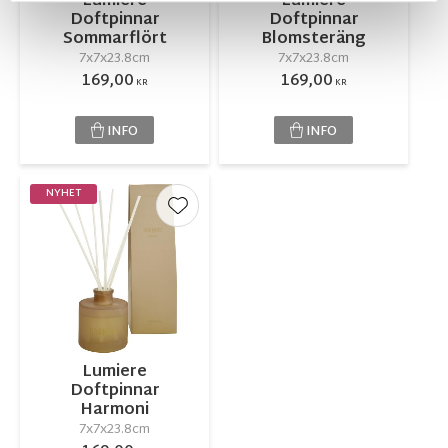
Lumiere
Lumiere
Doftpinnar
Doftpinnar
Sommarflört
Blomsteräng
7x7x23.8cm
7x7x23.8cm
169,00
169,00
KR
KR
INFO
INFO
NYHET
Lägg till i favoriter
Lumiere
Doftpinnar
Harmoni
7x7x23.8cm