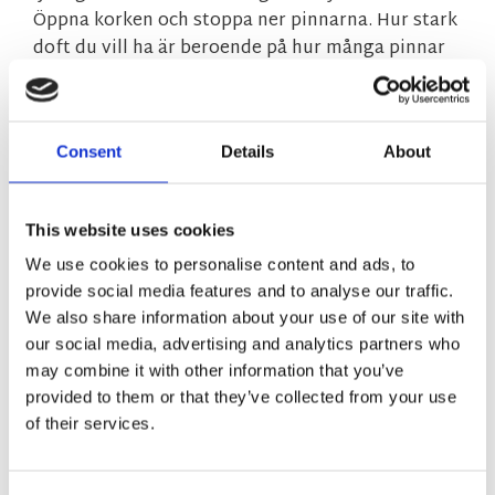
Öppna korken och stoppa ner pinnarna. Hur stark
doft du vill ha är beroende på hur många pinnar
du sätter ner. Denna doften luktar härlig
lavendel.
Consent
Details
About
MÅTT OCH SPECIFIKATIONER
This website uses cookies
Visa alla produkter från Martinsen
We use cookies to personalise content and ads, to
provide social media features and to analyse our traffic.
RELATERADE PRODUKTER
We also share information about your use of our site with
our social media, advertising and analytics partners who
may combine it with other information that you’ve
NYHET
NYHET
provided to them or that they’ve collected from your use
Lägg till i favoriter
Lägg till 
of their services.