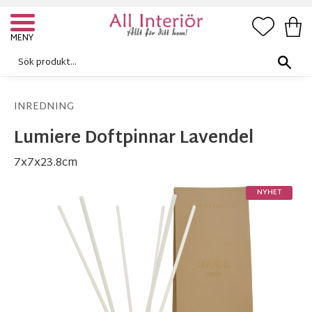
FAVORI
KUN
Meny
INREDNING
Lumiere Doftpinnar Lavendel
7x7x23.8cm
NYHET