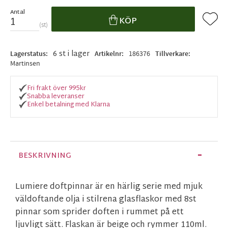
Antal
Lägg ti
KÖP
st
6 st i lager
Lagerstatus
Artikelnr
186376
Tillverkare
Martinsen
Fri frakt över 995kr
Snabba leveranser
Enkel betalning med Klarna
BESKRIVNING
Lumiere doftpinnar är en härlig serie med mjuk
väldoftande olja i stilrena glasflaskor med 8st
pinnar som sprider doften i rummet på ett
ljuvligt sätt. Flaskan är beige och rymmer 110ml.