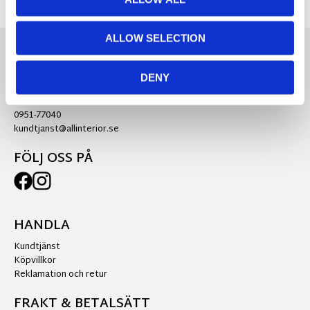
ALLOW SELECTION
KONTAKTA OSS
DENY
Ra:s Möbler AB
0951-77040
kundtjanst@allinterior.se
FÖLJ OSS PÅ
HANDLA
Kundtjänst
Köpvillkor
Reklamation och retur
FRAKT & BETALSÄTT