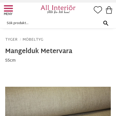
FAVORI
KUN
Meny
TYGER
MÖBELTYG
Mangelduk Metervara
55cm