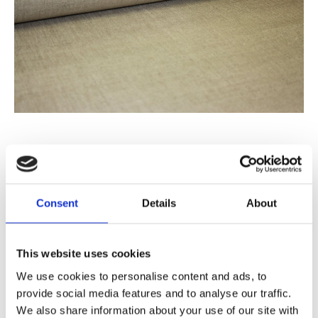
199
KR/M
Consent
Details
About
Antal
Lägg ti
KÖP
This website uses cookies
m
We use cookies to personalise content and ads, to
30.3 m i lager
provide social media features and to analyse our traffic.
Lagerstatus
Artikelnr
03850-2
Tillverkare
Textil AB Olle Winter
We also share information about your use of our site with