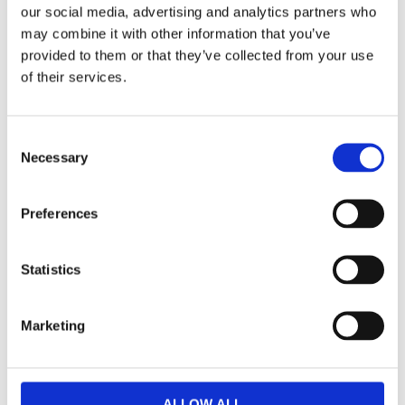
our social media, advertising and analytics partners who
Fri frakt över 995kr
may combine it with other information that you’ve
Snabba leveranser
provided to them or that they’ve collected from your use
Enkel betalning med Klarna
of their services.
Consent
BESKRIVNING
Necessary
Selection
Mangelduk på metervara.
Preferences
MÅTT OCH SPECIFIKATIONER
Statistics
Visa alla produkter från Textil AB Olle Winter
Marketing
ALLOW ALL