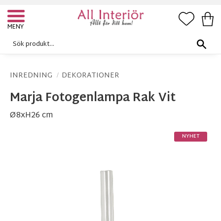
FAVORI
KUN
Meny
INREDNING
DEKORATIONER
Marja Fotogenlampa Rak Vit
Ø8xH26 cm
NYHET