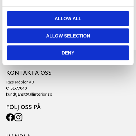
Visa alla produkter från Strömshaga
ALLOW ALL
ALLOW SELECTION
DENY
KONTAKTA OSS
Ra:s Möbler AB
0951-77040
kundtjanst@allinterior.se
FÖLJ OSS PÅ