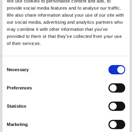
We use cookies to personalise content and ads, to
provide social media features and to analyse our traffic.
Fri frakt över 995kr
Snabba leveranser
We also share information about your use of our site with
Enkel betalning med Klarna
our social media, advertising and analytics partners who
may combine it with other information that you’ve
provided to them or that they’ve collected from your use
of their services.
BESKRIVNING
Consent
En vacker fotogenlampa i klarglas med vackra
Necessary
Selection
vita handmålade blommor, brännare i mässing
och brännrör i klart glas. Denna fotogenlampa
förmedlar en nostalgisk känsla som påminner om
Preferences
svunna tider, samtidigt som den passar perfekt
in i moderna inredningsmiljöer.
Statistics
MÅTT OCH SPECIFIKATIONER
Marketing